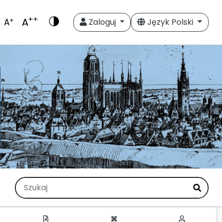
++
A
+
A
Zaloguj
Język Polski