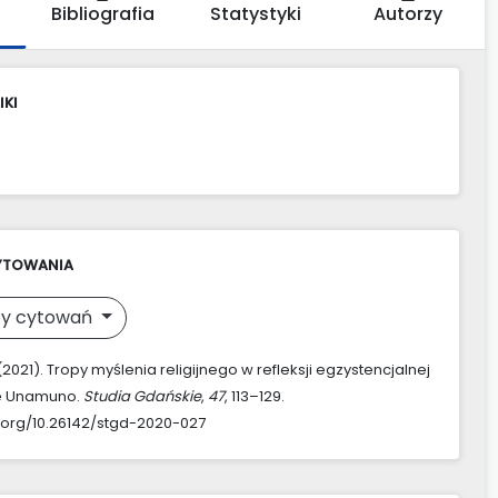
Bibliografia
Statystyki
Autorzy
IKI
YTOWANIA
y cytowań
(2021). Tropy myślenia religijnego w refleksji egzystencjalnej
e Unamuno.
Studia Gdańskie
,
47
, 113–129.
i.org/10.26142/stgd-2020-027