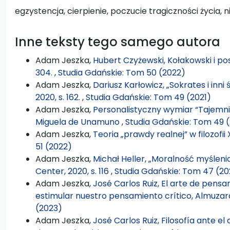
egzystencja, cierpienie, poczucie tragiczności życia, 
Inne teksty tego samego autora
Adam Jeszka,
Hubert Czyżewski, Kołakowski i po
304.
,
Studia Gdańskie: Tom 50 (2022)
Adam Jeszka,
Dariusz Karłowicz, „Sokrates i inni
2020, s. 162.
,
Studia Gdańskie: Tom 49 (2021)
Adam Jeszka,
Personalistyczny wymiar “Tajemnicy
Miguela de Unamuno
,
Studia Gdańskie: Tom 49 (
Adam Jeszka,
Teoria „prawdy realnej” w filozofii
51 (2022)
Adam Jeszka,
Michał Heller, „Moralność myślen
Center, 2020, s. 116
,
Studia Gdańskie: Tom 47 (20
Adam Jeszka,
José Carlos Ruiz, El arte de pens
estimular nuestro pensamiento crítico, Almuzara
(2023)
Adam Jeszka,
José Carlos Ruiz, Filosofía ante el