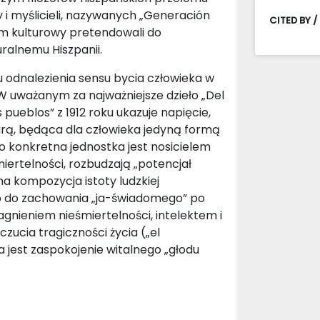
zy i myślicieli, nazywanych „Generación
CITED BY /
zm kulturowy pretendowali do
ralnemu Hiszpanii.
u odnalezienia sensu bycia człowieka w
 W uważanym za najważniejsze dzieło „Del
 pueblos” z 1912 roku ukazuje napięcie,
arą, będąca dla człowieka jedyną formą
 konkretna jednostka jest nosicielem
miertelności, rozbudzają „potencjał
a kompozycja istoty ludzkiej
co do zachowania „ja-świadomego” po
nieniem nieśmiertelności, intelektem i
zucia tragiczności życia („el
a jest zaspokojenie witalnego „głodu