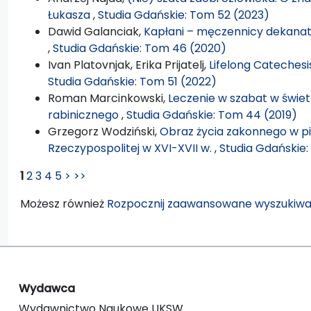
Łukasza
,
Studia Gdańskie: Tom 52 (2023)
Dawid Galanciak,
Kapłani – męczennicy dekanatu
,
Studia Gdańskie: Tom 46 (2020)
Ivan Platovnjak, Erika Prijatelj,
Lifelong Catechesi
Studia Gdańskie: Tom 51 (2022)
Roman Marcinkowski,
Leczenie w szabat w świe
rabinicznego
,
Studia Gdańskie: Tom 44 (2019)
Grzegorz Wodziński,
Obraz życia zakonnego w p
Rzeczypospolitej w XVI-XVII w.
,
Studia Gdańskie
1
2
3
4
5
>
>>
Możesz również
Rozpocznij zaawansowane wyszukiwa
Wydawca
Wydawnictwo Naukowe UKSW