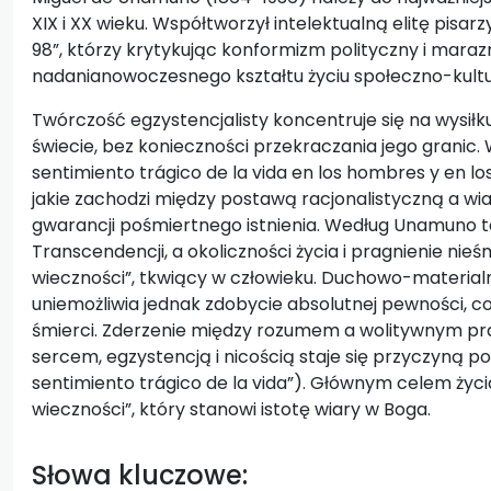
XIX i XX wieku. Współtworzył intelektualną elitę pisar
98”, którzy krytykując konformizm polityczny i mara
nadanianowoczesnego kształtu życiu społeczno-kultu
Twórczość egzystencjalisty koncentruje się na wysiłk
świecie, bez konieczności przekraczania jego granic.
sentimiento trágico de la vida en los hombres y en los
jakie zachodzi między postawą racjonalistyczną a wi
gwarancji pośmiertnego istnienia. Według Unamuno to
Transcendencji, a okoliczności życia i pragnienie nieś
wieczności”, tkwiący w człowieku. Duchowo-materialn
uniemożliwia jednak zdobycie absolutnej pewności, 
śmierci. Zderzenie między rozumem a wolitywnym prag
sercem, egzystencją i nicością staje się przyczyną poc
sentimiento trágico de la vida”). Głównym celem życi
wieczności”, który stanowi istotę wiary w Boga.
Słowa kluczowe: