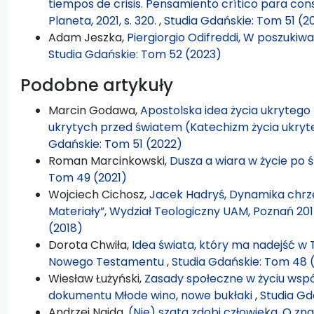
tiempos de crisis. Pensamiento crítico para cons
Planeta, 2021, s. 320.
,
Studia Gdańskie: Tom 51 (2
Adam Jeszka,
Piergiorgio Odifreddi, W poszukiwa
Studia Gdańskie: Tom 52 (2023)
Podobne artykuły
Marcin Godawa,
Apostolska idea życia ukryteg
ukrytych przed światem (Katechizm życia ukryt
Gdańskie: Tom 51 (2022)
Roman Marcinkowski,
Dusza a wiara w życie po 
Tom 49 (2021)
Wojciech Cichosz,
Jacek Hadryś, Dynamika chrześ
Materiały”, Wydział Teologiczny UAM, Poznań 2017
(2018)
Dorota Chwiła,
Idea świata, który ma nadejść w T
Nowego Testamentu
,
Studia Gdańskie: Tom 48 
Wiesław Łużyński,
Zasady społeczne w życiu wspó
dokumentu Młode wino, nowe bukłaki
,
Studia Gd
Andrzej Najda,
(Nie) szata zdobi człowieka. O zn