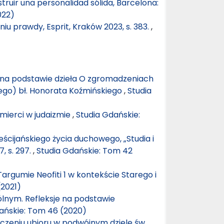
truir una personalidad sólida, Barcelona:
022)
niu prawdy, Esprit, Kraków 2023, s. 383.
,
o na podstawie dzieła O zgromadzeniach
ego) bł. Honorata Koźmińskiego
,
Studia
śmierci w judaizmie
,
Studia Gdańskie:
cijańskiego życia duchowego, „Studia i
, s. 297.
,
Studia Gdańskie: Tom 42
argumie Neofiti 1 w kontekście Starego i
(2021)
lnym. Refleksje na podstawie
ańskie: Tom 46 (2020)
aczeniu ubioru w podwójnym dziele św.