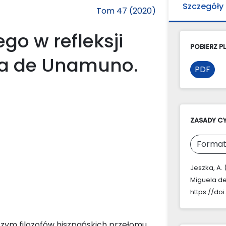
Szczegóły
Tom 47 (2020)
go w refleksji
POBIERZ PL
la de Unamuno.
PDF
ZASADY C
Format
Jeszka, A. 
Miguela d
https://do
szym filozofów hiszpańskich przełomu