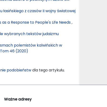
 łasińskiego z czasów II wojny światowej
s as a Response to People's Life Needs
,
tle wybranych tekstów judaizmu
ismach polemistów kalwińskich w
: Tom 46 (2020)
nie podobieństw
dla tego artykułu.
Ważne adresy