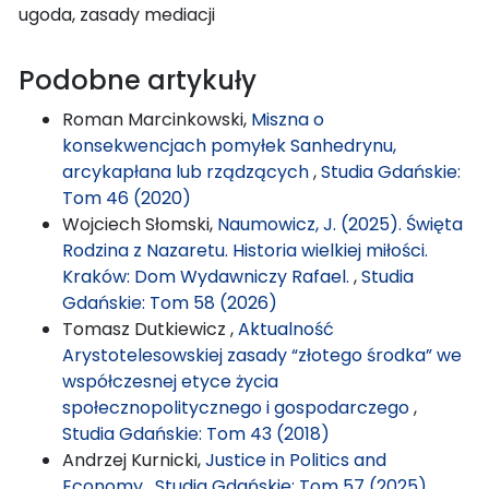
ugoda, zasady mediacji
Podobne artykuły
Roman Marcinkowski,
Miszna o
konsekwencjach pomyłek Sanhedrynu,
arcykapłana lub rządzących
,
Studia Gdańskie:
Tom 46 (2020)
Wojciech Słomski,
Naumowicz, J. (2025). Święta
Rodzina z Nazaretu. Historia wielkiej miłości.
Kraków: Dom Wydawniczy Rafael.
,
Studia
Gdańskie: Tom 58 (2026)
Tomasz Dutkiewicz ,
Aktualność
Arystotelesowskiej zasady “złotego środka” we
współczesnej etyce życia
społecznopolitycznego i gospodarczego
,
Studia Gdańskie: Tom 43 (2018)
Andrzej Kurnicki,
Justice in Politics and
Economy
,
Studia Gdańskie: Tom 57 (2025)