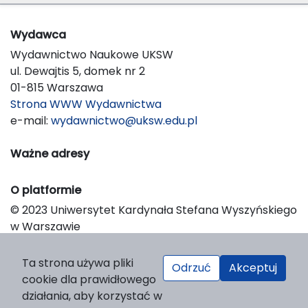
Wydawca
Wydawnictwo Naukowe UKSW
ul. Dewajtis 5, domek nr 2
01-815 Warszawa
Strona WWW Wydawnictwa
e-mail:
wydawnictwo@uksw.edu.pl
Ważne adresy
O platformie
© 2023 Uniwersytet Kardynała Stefana Wyszyńskiego
w Warszawie
Support & Customization by LIBCOM
Platform & Workflow by OJS/PKP
Ta strona używa pliki
Odrzuć
Akceptuj
cookie dla prawidłowego
działania, aby korzystać w