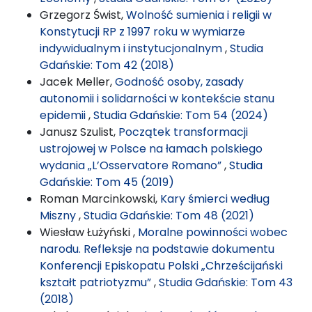
Grzegorz Świst,
Wolność sumienia i religii w
Konstytucji RP z 1997 roku w wymiarze
indywidualnym i instytucjonalnym
,
Studia
Gdańskie: Tom 42 (2018)
Jacek Meller,
Godność osoby, zasady
autonomii i solidarności w kontekście stanu
epidemii
,
Studia Gdańskie: Tom 54 (2024)
Janusz Szulist,
Początek transformacji
ustrojowej w Polsce na łamach polskiego
wydania „L’Osservatore Romano”
,
Studia
Gdańskie: Tom 45 (2019)
Roman Marcinkowski,
Kary śmierci według
Miszny
,
Studia Gdańskie: Tom 48 (2021)
Wiesław Łużyński ,
Moralne powinności wobec
narodu. Refleksje na podstawie dokumentu
Konferencji Episkopatu Polski „Chrześcijański
kształt patriotyzmu”
,
Studia Gdańskie: Tom 43
(2018)