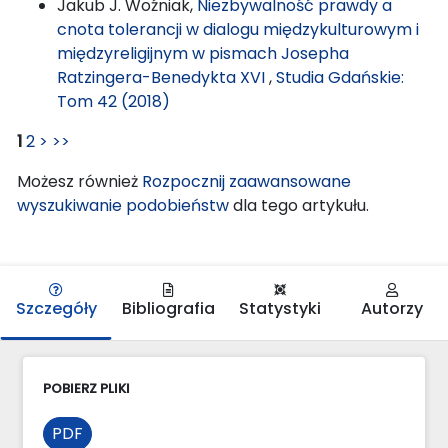
Jakub J. Woźniak,
Niezbywalność prawdy a
cnota tolerancji w dialogu międzykulturowym i
międzyreligijnym w pismach Josepha
Ratzingera-Benedykta XVI
,
Studia Gdańskie:
Tom 42 (2018)
1
2
>
>>
Możesz również
Rozpocznij zaawansowane
wyszukiwanie podobieństw
dla tego artykułu.
Szczegóły
Bibliografia
Statystyki
Autorzy
POBIERZ PLIKI
PDF