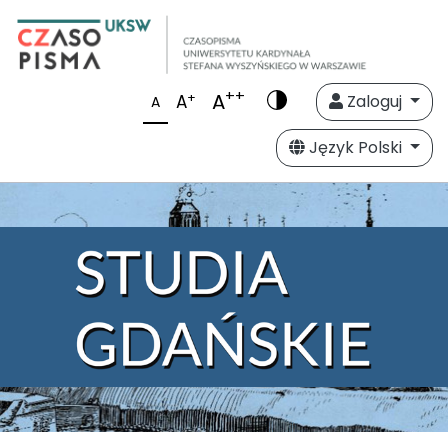
++
A
+
A
Zaloguj
A
Język Polski