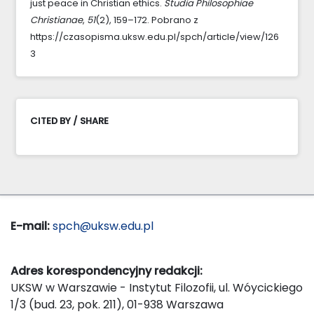
just peace in Christian ethics.
Studia Philosophiae
Christianae
,
51
(2), 159–172. Pobrano z
https://czasopisma.uksw.edu.pl/spch/article/view/126
3
CITED BY / SHARE
E-mail:
spch@uksw.edu.pl
Adres korespondencyjny redakcji:
UKSW w Warszawie - Instytut Filozofii, ul. Wóycickiego
1/3 (bud. 23, pok. 211), 01-938 Warszawa