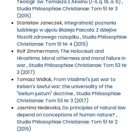
Teologii" św. Tomasza z Akwinu (I−II, q. 18, a. 6)
,
Studia Philosophiae Christianae: Tom 51 Nr 3
(2015)
Stanisław Janeczek,
Integralność poznania
ludzkiego w ujęciu Błażeja Pascala. Z dziejów
filozofii zdrowego rozsądku
,
Studia Philosophiae
Christianae: Tom 51 Nr 4 (2015)
Rolf Zimmermann,
The Holocaust and
Hiroshima. Moral otherness and moral failure in
war
,
Studia Philosophiae Christianae: Tom 53 Nr
3 (2017)
Tomasz Widłak,
From Vladimiri's just war to
Kelsen's lawful war: the universality of the
"bellum justum" doctrine
,
Studia Philosophiae
Christianae: Tom 53 Nr 3 (2017)
Jasmina Nedevska,
Do principles of natural law
depend on conceptions of human nature?
,
Studia Philosophiae Christianae: Tom 51 Nr 2
(2015)