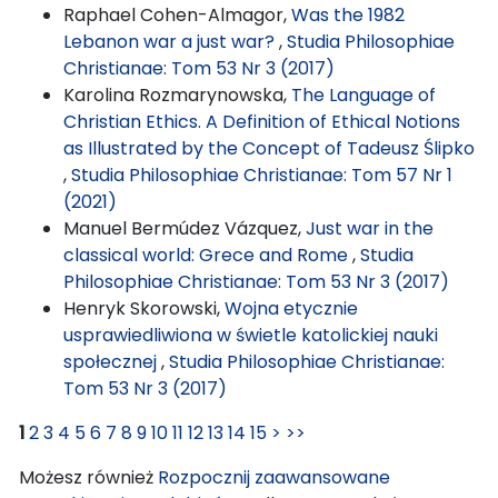
Raphael Cohen-Almagor,
Was the 1982
Lebanon war a just war?
,
Studia Philosophiae
Christianae: Tom 53 Nr 3 (2017)
Karolina Rozmarynowska,
The Language of
Christian Ethics. A Definition of Ethical Notions
as Illustrated by the Concept of Tadeusz Ślipko
,
Studia Philosophiae Christianae: Tom 57 Nr 1
(2021)
Manuel Bermúdez Vázquez,
Just war in the
classical world: Grece and Rome
,
Studia
Philosophiae Christianae: Tom 53 Nr 3 (2017)
Henryk Skorowski,
Wojna etycznie
usprawiedliwiona w świetle katolickiej nauki
społecznej
,
Studia Philosophiae Christianae:
Tom 53 Nr 3 (2017)
1
2
3
4
5
6
7
8
9
10
11
12
13
14
15
>
>>
Możesz również
Rozpocznij zaawansowane