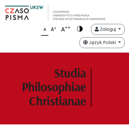
++
A
+
A
Zaloguj
A
Język Polski