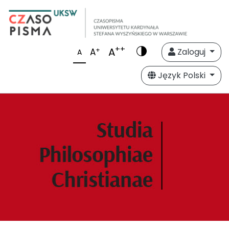
++
A
+
A
Zaloguj
A
Język Polski