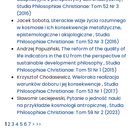
Studia Philosophiae Christianae: Tom 52 Nr 3
(2016)
Jacek Sobota,
Literackie wizje życia rozumnego
w kosmosie i ich konsekwencje metafizyczne,
epistemologiczne i aksjologiczne
,
Studia
Philosophiae Christianae: Tom 52 Nr 3 (2016)
Andrzej Papuziński,
The reform of the quality of
life indicators in the EU from the perspective of
sustainable development philosophy
,
Studia
Philosophiae Christianae: Tom 51 Nr 1 (2015)
Krzysztof Chodasewicz,
Wieloraka realizacja
warunków doboru i jej konsekwencje
,
Studia
Philosophiae Christianae: Tom 53 Nr 1 (2017)
Sławomir Leciejewski,
Pytanie o jedność nauki
na przykładzie kosmologii antropicznej
,
Studia
Philosophiae Christianae: Tom 59 Nr 2 (2023)
1
2
3
4
5
6
7
>
>>