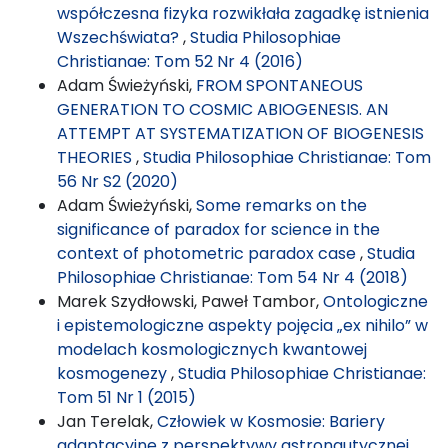
współczesna fizyka rozwikłała zagadkę istnienia
Wszechświata?
,
Studia Philosophiae
Christianae: Tom 52 Nr 4 (2016)
Adam Świeżyński,
FROM SPONTANEOUS
GENERATION TO COSMIC ABIOGENESIS. AN
ATTEMPT AT SYSTEMATIZATION OF BIOGENESIS
THEORIES
,
Studia Philosophiae Christianae: Tom
56 Nr S2 (2020)
Adam Świeżyński,
Some remarks on the
significance of paradox for science in the
context of photometric paradox case
,
Studia
Philosophiae Christianae: Tom 54 Nr 4 (2018)
Marek Szydłowski, Paweł Tambor,
Ontologiczne
i epistemologiczne aspekty pojęcia „ex nihilo” w
modelach kosmologicznych kwantowej
kosmogenezy
,
Studia Philosophiae Christianae:
Tom 51 Nr 1 (2015)
Jan Terelak,
Człowiek w Kosmosie: Bariery
adaptacyjne z perspektywy astronautycznej
,