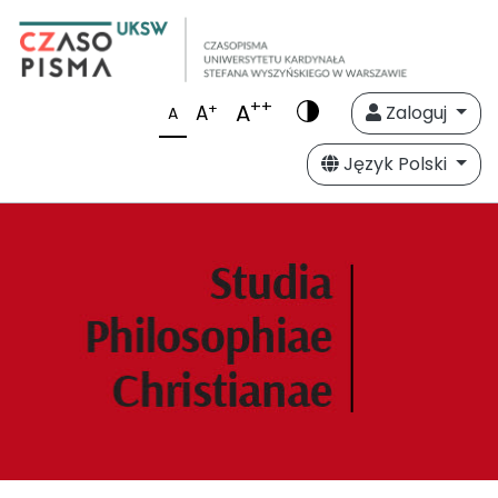
++
A
+
A
Zaloguj
A
Język Polski