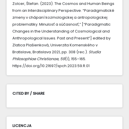
Zolcer, Štefan. (2023). The Cosmos and Human Beings
from an Interdisciplinary Perspective. “Paradigmatické
zmeny v chápaní kozmologickej a antropologickej
problematiky. Minulosť a súčasnosť,” [“Paradigmatic
Changes in the Understanding of Cosmological and
Anthropological Issues. Past and Present”] edited by
Zlatica Plašienková, Univerzita Komenského v
Bratislave, Bratislava 2021, pp. 308 (rec.).
Studia
Philosophiae Christianae
,
59
(1), 155–165.
https://doi.org/10.21697/spch.2023.59.R.01
CITED BY / SHARE
LICENCJA