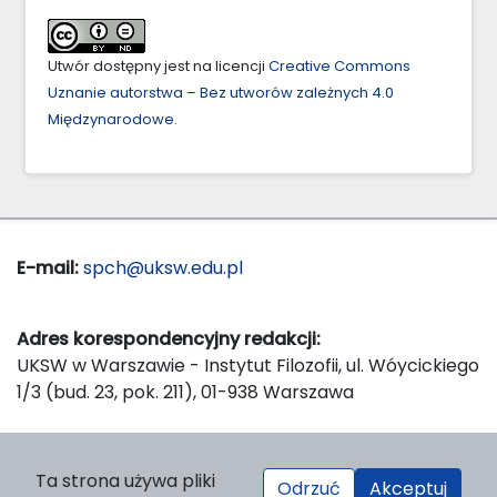
Utwór dostępny jest na licencji
Creative Commons
Uznanie autorstwa – Bez utworów zależnych 4.0
Międzynarodowe
.
E-mail:
spch@uksw.edu.pl
Adres korespondencyjny redakcji:
UKSW w Warszawie - Instytut Filozofii, ul. Wóycickiego
1/3 (bud. 23, pok. 211), 01-938 Warszawa
Wydawca:
Ta strona używa pliki
Odrzuć
Akceptuj
Wydawnictwo Naukowe UKSW, ul. Dewajtis 5, domek