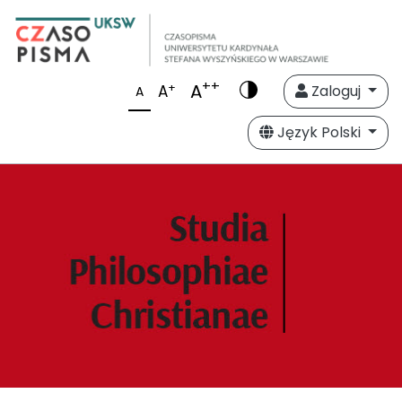
++
A
+
A
Zaloguj
A
Język Polski