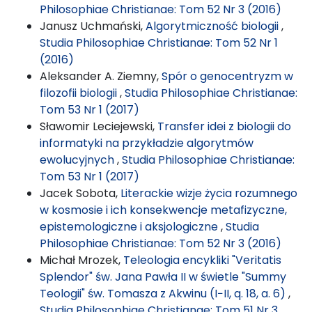
Philosophiae Christianae: Tom 52 Nr 3 (2016)
Janusz Uchmański,
Algorytmiczność biologii
,
Studia Philosophiae Christianae: Tom 52 Nr 1
(2016)
Aleksander A. Ziemny,
Spór o genocentryzm w
filozofii biologii
,
Studia Philosophiae Christianae:
Tom 53 Nr 1 (2017)
Sławomir Leciejewski,
Transfer idei z biologii do
informatyki na przykładzie algorytmów
ewolucyjnych
,
Studia Philosophiae Christianae:
Tom 53 Nr 1 (2017)
Jacek Sobota,
Literackie wizje życia rozumnego
w kosmosie i ich konsekwencje metafizyczne,
epistemologiczne i aksjologiczne
,
Studia
Philosophiae Christianae: Tom 52 Nr 3 (2016)
Michał Mrozek,
Teleologia encykliki "Veritatis
Splendor" św. Jana Pawła II w świetle "Summy
Teologii" św. Tomasza z Akwinu (I−II, q. 18, a. 6)
,
Studia Philosophiae Christianae: Tom 51 Nr 3