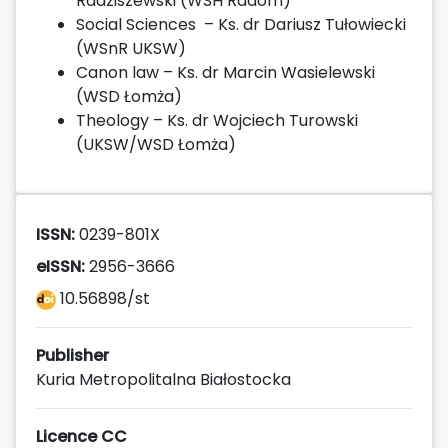
Radziszewski (WSH Radom)
Social Sciences – Ks. dr Dariusz Tułowiecki
(WSnR UKSW)
Canon law – Ks. dr Marcin Wasielewski
(WSD Łomża)
Theology – Ks. dr Wojciech Turowski
(UKSW/WSD Łomża)
ISSN:
0239-801X
eISSN:
2956-3666
10.56898/st
Publisher
Kuria Metropolitalna Białostocka
Licence CC