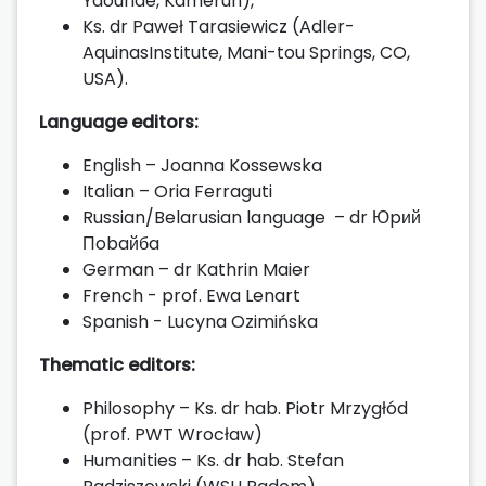
Yaounde, Kamerun),
Ks. dr Paweł Tarasiewicz (Adler-
AquinasInstitute, Mani-tou Springs, CO,
USA).
Language editors:
English – Joanna Kossewska
Italian – Oria Ferraguti
Russian/Belarusian language – dr Юpий
Пobaйбa
German – dr Kathrin Maier
French - prof. Ewa Lenart
Spanish - Lucyna Ozimińska
Thematic editors:
Philosophy – Ks. dr hab. Piotr Mrzygłód
(prof. PWT Wrocław)
Humanities – Ks. dr hab. Stefan