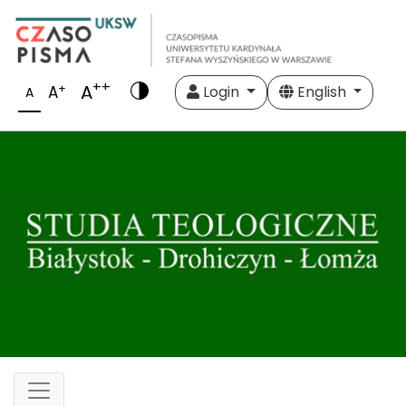
++
A
+
A
Login
English
A