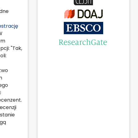
ędne
estrację
W
nym
cji: "Tak,
li:
stwo
m
jego
ć
ecenzent.
ecenzji
stanie
ogą