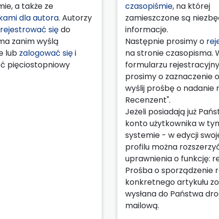
ie, a także ze
czasopiśmie
, na której
ami dla autora
. Autorzy
zamieszczone są niezb
rejestrować się
do
informacje.
ma zanim wyślą
Następnie prosimy o
rej
e lub
zalogować się
i
na stronie czasopisma. 
ć pięciostopniowy
formularzu rejestracyj
prosimy o zaznaczenie op
wyślij prośbę o nadanie ro
Recenzent".
Jeżeli posiadają już Pań
konto użytkownika w ty
systemie - w edycji swo
profilu można rozszerzy
uprawnienia o funkcję: r
Prośba o sporządzenie r
konkretnego artykułu zo
wysłana do Państwa dr
mailową.