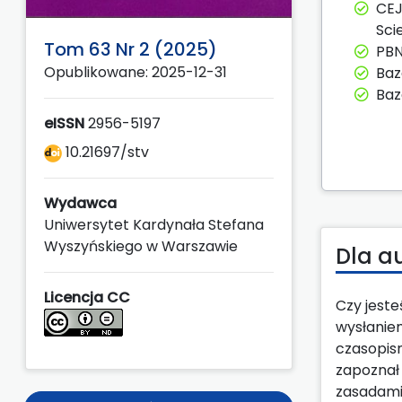
CEJ
Sci
Tom 63 Nr 2 (2025)
PBN
Opublikowane: 2025-12-31
Baz
Baz
eISSN
2956-5197
10.21697/stv
Wydawca
Uniwersytet Kardynała Stefana
Wyszyńskiego w Warszawie
Dla a
Licencja CC
Czy jest
wysłanie
czasopis
zapoznał 
zasadami