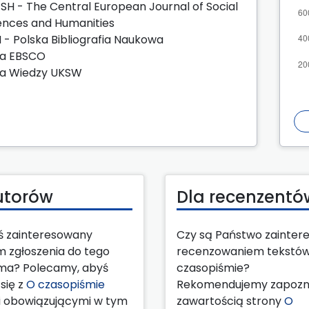
SH - The Central European Journal of Social
ences and Humanities
 - Polska Bibliografia Naukowa
a EBSCO
a Wiedzy UKSW
utorów
Dla recenzentó
eś zainteresowany
Czy są Państwo zainter
m zgłoszenia do tego
recenzowaniem tekstó
ma? Polecamy, abyś
czasopiśmie?
się z
O czasopiśmie
Rekomendujemy zapozna
 obowiązującymi w tym
zawartością strony
O