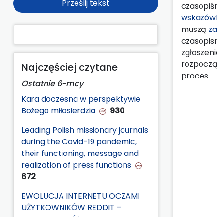
Prześlij tekst
czasopiśm
wskazówk
muszą
za
czasopis
zgłoszeni
rozpoczą
Najczęściej czytane
proces.
Ostatnie 6-mcy
Kara doczesna w perspektywie
Bożego miłosierdzia
930
Leading Polish missionary journals
during the Covid-19 pandemic,
their functioning, message and
realization of press functions
672
EWOLUCJA INTERNETU OCZAMI
UŻYTKOWNIKÓW REDDIT –