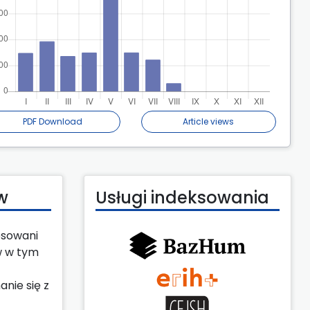
PDF Download
Article views
w
Usługi indeksowania
esowani
w w tym
nie się z