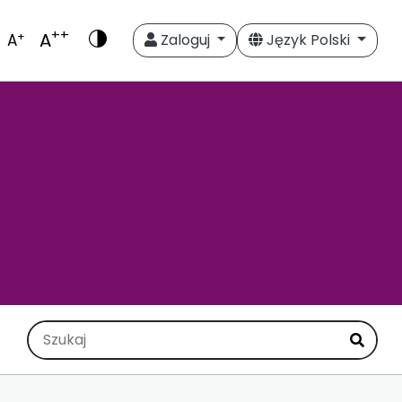
++
A
+
A
Zaloguj
Język Polski