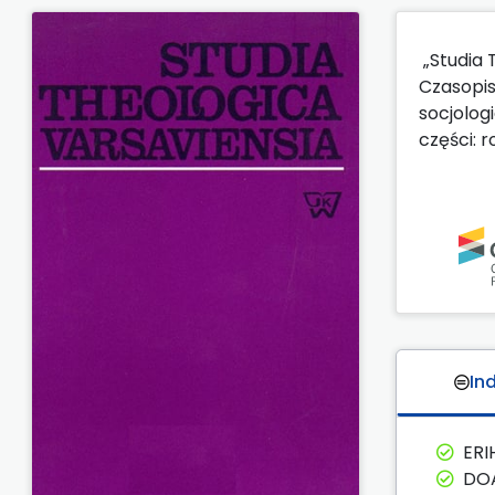
„Studia 
Czasopis
socjolog
części: 
In
ERI
DO