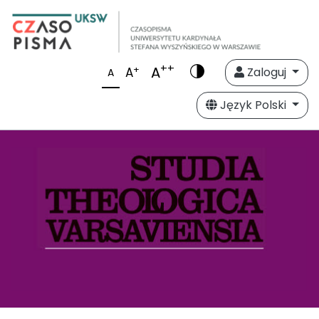
++
A
+
A
Zaloguj
A
Język Polski