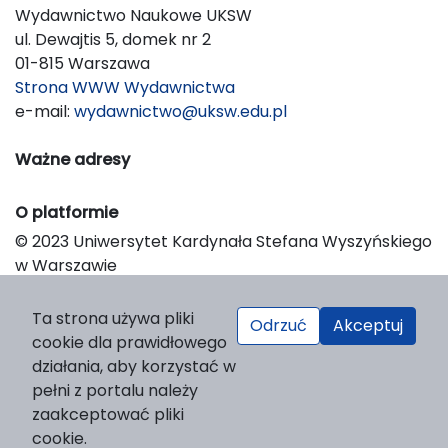
Wydawnictwo Naukowe UKSW
ul. Dewajtis 5, domek nr 2
01-815 Warszawa
Strona WWW Wydawnictwa
e-mail:
wydawnictwo@uksw.edu.pl
Ważne adresy
O platformie
© 2023 Uniwersytet Kardynała Stefana Wyszyńskiego
w Warszawie
Support & Customization by LIBCOM
Platform & Workflow by OJS/PKP
Ta strona używa pliki
Odrzuć
Akceptuj
cookie dla prawidłowego
działania, aby korzystać w
pełni z portalu należy
zaakceptować pliki
cookie.