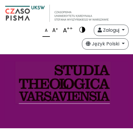
++
A
+
A
Zaloguj
A
Język Polski