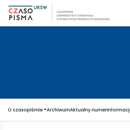
O czasopiśmie
Archiwum
Aktualny numer
Informacj