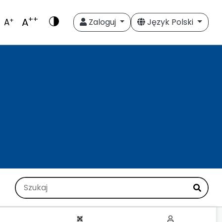
++
A
+
A
Zaloguj
Język Polski