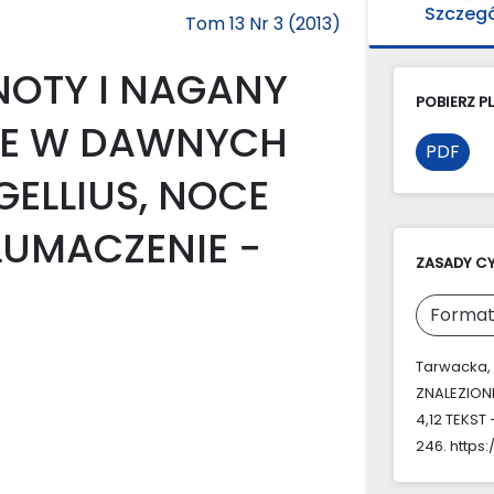
Szczeg
Tom 13 Nr 3 (2013)
NOTY I NAGANY
POBIERZ PL
NE W DAWNYCH
PDF
ELLIUS, NOCE
TŁUMACZENIE −
ZASADY C
Format
Tarwacka, 
ZNALEZION
4,12 TEKST
246. https: