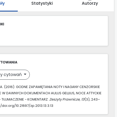
óły
Statystyki
Autorzy
IKI
YTOWANIA
y cytowań
A. (2016). GODNE ZAPAMIĘTANIA NOTY I NAGANY CENZORSKIE
E W DAWNYCH DOKUMENTACH AULUS GELLIUS, NOCE ATTYCKIE
 − TŁUMACZENIE − KOMENTARZ.
Zeszyty Prawnicze
,
13
(3), 243–
//doi.org/10.21697/zp.2013.13.3.13