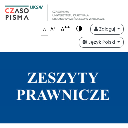
++
A
+
A
Zaloguj
A
Język Polski