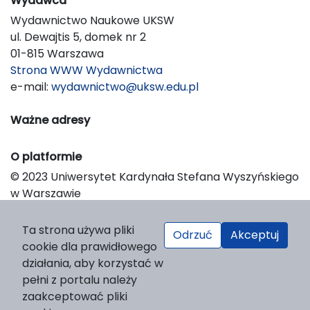
Wydawca
Wydawnictwo Naukowe UKSW
ul. Dewajtis 5, domek nr 2
01-815 Warszawa
Strona WWW Wydawnictwa
e-mail:
wydawnictwo@uksw.edu.pl
Ważne adresy
O platformie
© 2023 Uniwersytet Kardynała Stefana Wyszyńskiego
w Warszawie
Support & Customization by LIBCOM
Platform & Workflow by OJS/PKP
Ta strona używa pliki
Odrzuć
Akceptuj
cookie dla prawidłowego
działania, aby korzystać w
pełni z portalu należy
zaakceptować pliki