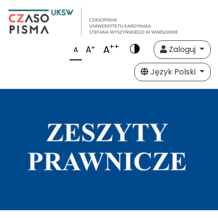
++
A
+
A
Zaloguj
A
Język Polski