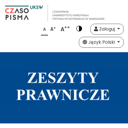
++
A
+
A
Zaloguj
A
Język Polski