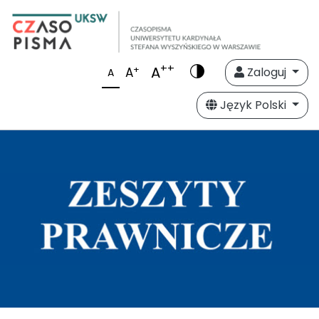
++
A
+
A
Zaloguj
A
Język Polski