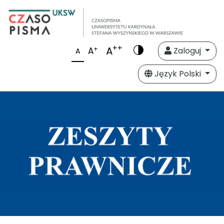
++
A
+
A
Zaloguj
A
Język Polski