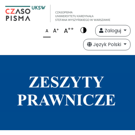
++
A
+
A
Zaloguj
A
Język Polski