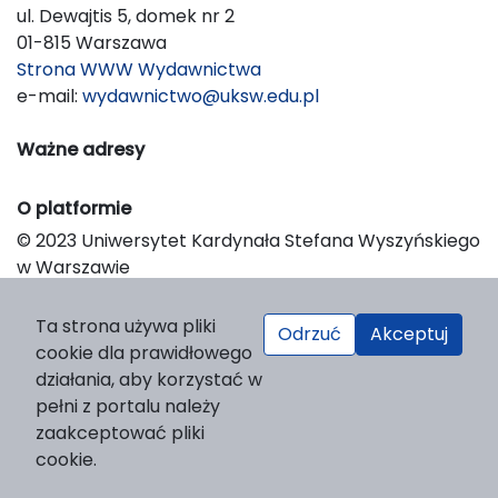
ul. Dewajtis 5, domek nr 2
01-815 Warszawa
Strona WWW Wydawnictwa
e-mail:
wydawnictwo@uksw.edu.pl
Ważne adresy
O platformie
© 2023 Uniwersytet Kardynała Stefana Wyszyńskiego
w Warszawie
Support & Customization by LIBCOM
Platform & Workflow by OJS/PKP
Ta strona używa pliki
Odrzuć
Akceptuj
cookie dla prawidłowego
działania, aby korzystać w
pełni z portalu należy
zaakceptować pliki
cookie.