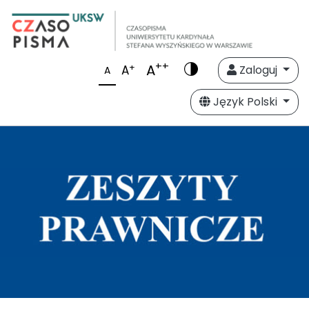
++
A
+
A
Zaloguj
A
Język Polski