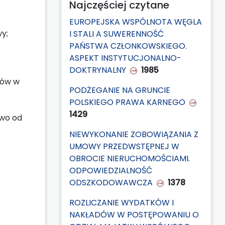
Najczęściej czytane
EUROPEJSKA WSPÓLNOTA WĘGLA
y;
I STALI A SUWERENNOŚĆ
PAŃSTWA CZŁONKOWSKIEGO.
ASPEKT INSTYTUCJONALNO-
DOKTRYNALNY
1985
rów w
PODŻEGANIE NA GRUNCIE
POLSKIEGO PRAWA KARNEGO
1429
two od
NIEWYKONANIE ZOBOWIĄZANIA Z
UMOWY PRZEDWSTĘPNEJ W
OBROCIE NIERUCHOMOŚCIAMI.
ODPOWIEDZIALNOŚĆ
ODSZKODOWAWCZA
1378
ROZLICZANIE WYDATKÓW I
NAKŁADÓW W POSTĘPOWANIU O