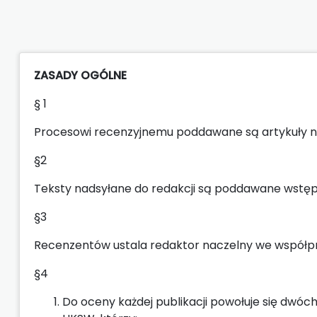
ZASADY OGÓLNE
§ 1
Procesowi recenzyjnemu poddawane są artykuły nau
§2
Teksty nadsyłane do redakcji są poddawane wstę
§3
Recenzentów ustala redaktor naczelny we współ
§4
Do oceny każdej publikacji powołuje się dwó