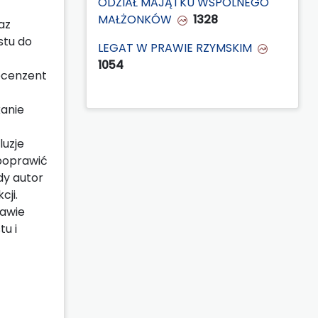
ODZIAŁ MAJĄTKU WSPÓLNEGO
MAŁŻONKÓW
1328
az
stu do
LEGAT W PRAWIE RZYMSKIM
1054
ecenzent
kanie
uzje
 poprawić
dy autor
cji.
tawie
u i