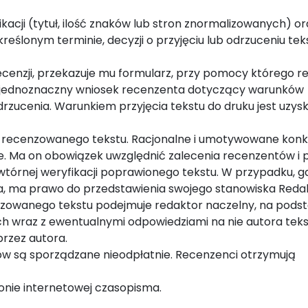
acji (tytuł, ilość znaków lub stron znormalizowanych) or
określonym terminie, decyzji o przyjęciu lub odrzuceniu tek
cenzji, przekazuje mu formularz, przy pomocy którego r
ra jednoznaczny wniosek recenzenta dotyczący warunków
odrzucenia. Warunkiem przyjęcia tekstu do druku jest uzys
 recenzowanego tekstu. Racjonalne i umotywowane konkl
ce. Ma on obowiązek uwzględnić zalecenia recenzentów i
tórnej weryfikacji poprawionego tekstu. W przypadku, g
ta, ma prawo do przedstawienia swojego stanowiska Redak
enzowanego tekstu podejmuje redaktor naczelny, na pods
ch wraz z ewentualnymi odpowiedziami na nie autora tekst
przez autora.
ów są sporządzane nieodpłatnie. Recenzenci otrzymują
onie internetowej czasopisma.