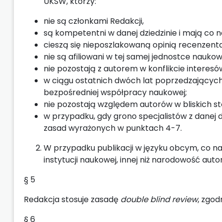
UKSW, którzy:
nie są członkami Redakcji,
są kompetentni w danej dziedzinie i mają co 
cieszą się nieposzlakowaną opinią recenzenta
nie są afiliowani w tej samej jednostce naukow
nie pozostają z autorem w konflikcie interesów
w ciągu ostatnich dwóch lat poprzedzającyc
bezpośredniej współpracy naukowej;
nie pozostają względem autorów w bliskich s
w przypadku, gdy grono specjalistów z danej 
zasad wyrażonych w punktach 4-7.
W przypadku publikacji w języku obcym, co naj
instytucji naukowej, innej niż narodowość auto
§ 5
Redakcja stosuje zasadę
double blind review
, zgod
§ 6