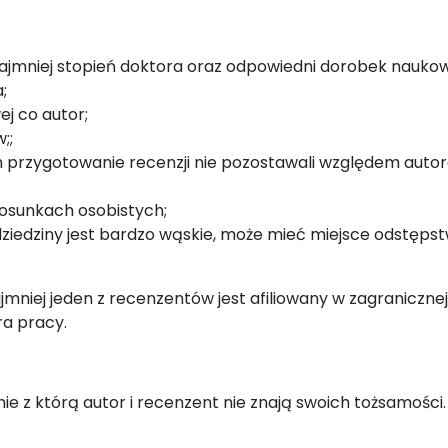
najmniej stopień doktora oraz odpowiedni dorobek naukow
;
ej co autor;
;;
h przygotowanie recenzji nie pozostawali względem auto
tosunkach osobistych;
dziedziny jest bardzo wąskie, może mieć miejsce odstęps
mniej jeden z recenzentów jest afiliowany w zagranicznej
ra pracy.
nie z którą autor i recenzent nie znają swoich tożsamości.