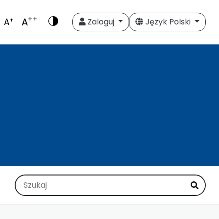
++
A
+
A
Zaloguj
Język Polski