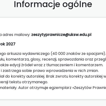
Informacje ogólne
na adres mailowy:
zeszytyprawnicze@uksw.edu.pl
rok 2027
nego arkusza wydawniczego (40 000 znaków ze spacjami).
u, komentarza, glosy, recenzji, sprawozdania oraz przeg
akże edycji źródeł wraz z tłumaczeniem i komentarzem.
i zastrzega sobie prawo wprowadzenia w nich zmian.
ał do korekty autorskiej. Brak zwrotu korekty autorskiej 
rsji tekstu otrzymanego.
materiały. Autor otrzymuje egzemplarz «Zeszytów Prawni