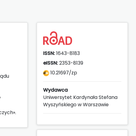
ISSN:
1643-8183
eISSN:
2353-8139
10.21697/zp
lądu
Wydawca
Uniwersytet Kardynała Stefana
w
Wyszyńskiego w Warszawie
czych».