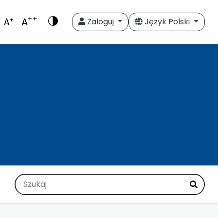
++
A
+
A
Zaloguj
Język Polski