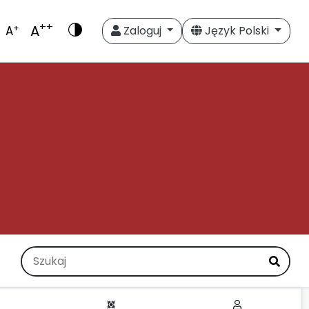
++
A
+
A
Zaloguj
Język Polski