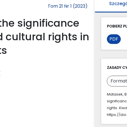
Szczeg
Tom 21 Nr 1 (2023)
the significance
POBIERZ PL
 cultural rights in
PDF
ts
ZASADY C
k
Format
Matasek, B.
significanc
rights.
Kwar
https://doi