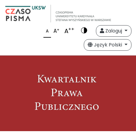
++
A
+
A
Zaloguj
A
Język Polski