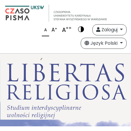
++
A
+
A
Zaloguj
A
Język Polski