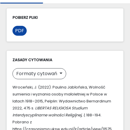
POBIERZ PLIKI
PDF
ZASADY CYTOWANIA
Formaty cytowań
Wroceński, J. (2022). Paulina Jabłońska, Wolność
sumienia i wyznania osoby małoletniej w Polsce w
latach 1918–2015, Pelplin: Wydawnictwo Bernardinum
2022, 475 s.
LIBERTAS RELIGIOSA Studium
Interdyscyplinarne wolności Religijnej
,
1
, 188–194.
Pobrano z
https://czasopisma.uksw.edu.pl/lr/article/view/11575