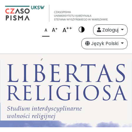
++
A
+
A
Zaloguj
A
Język Polski