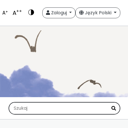
++
A
+
A
Zaloguj
Język Polski