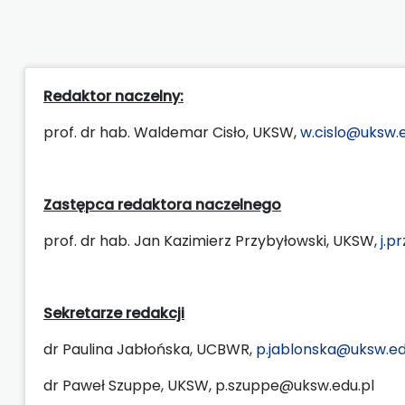
Redaktor naczelny:
prof. dr hab. Waldemar Cisło, UKSW,
w.cislo@uksw.e
Zastępca redaktora naczelnego
prof. dr hab. Jan Kazimierz Przybyłowski, UKSW,
j.p
Sekretarze redakcji
dr Paulina Jabłońska, UCBWR,
p.jablonska@uksw.ed
dr Paweł Szuppe, UKSW, p.szuppe@uksw.edu.pl