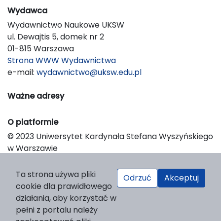
Wydawca
Wydawnictwo Naukowe UKSW
ul. Dewajtis 5, domek nr 2
01-815 Warszawa
Strona WWW Wydawnictwa
e-mail:
wydawnictwo@uksw.edu.pl
Ważne adresy
O platformie
© 2023 Uniwersytet Kardynała Stefana Wyszyńskiego
w Warszawie
Support & Customization by LIBCOM
Platform & Workflow by OJS/PKP
Ta strona używa pliki
Odrzuć
Akceptuj
cookie dla prawidłowego
działania, aby korzystać w
pełni z portalu należy