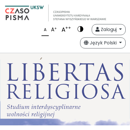
++
A
+
A
Zaloguj
A
Język Polski