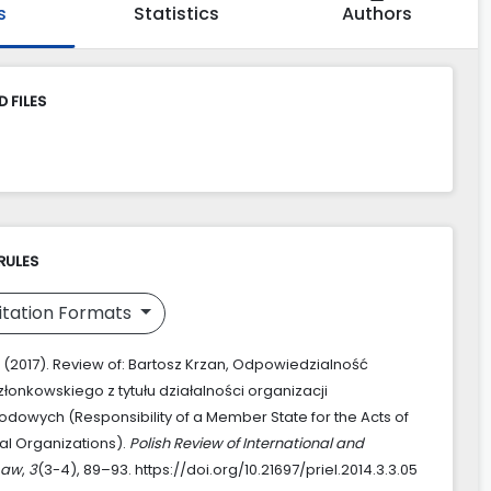
s
Statistics
Authors
 FILES
RULES
itation Formats
M. (2017). Review of: Bartosz Krzan, Odpowiedzialność
łonkowskiego z tytułu działalności organizacji
dowych (Responsibility of a Member State for the Acts of
nal Organizations).
Polish Review of International and
Law
,
3
(3-4), 89–93. https://doi.org/10.21697/priel.2014.3.3.05