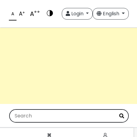
++
A
+
A
Login
English
A