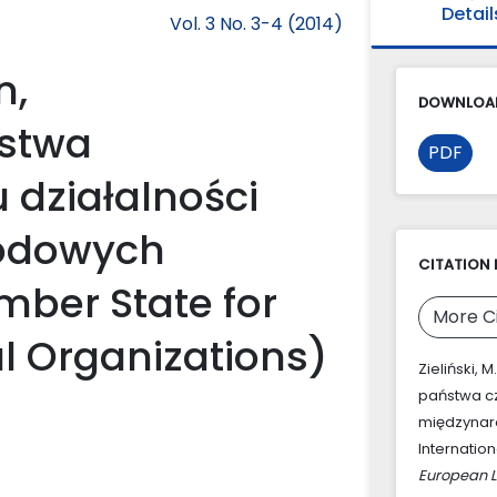
Detail
Vol. 3 No. 3-4 (2014)
n,
DOWNLOAD
stwa
PDF
 działalności
rodowych
CITATION 
mber State for
More C
al Organizations)
Zieliński, 
państwa cz
międzynaro
Internatio
European 