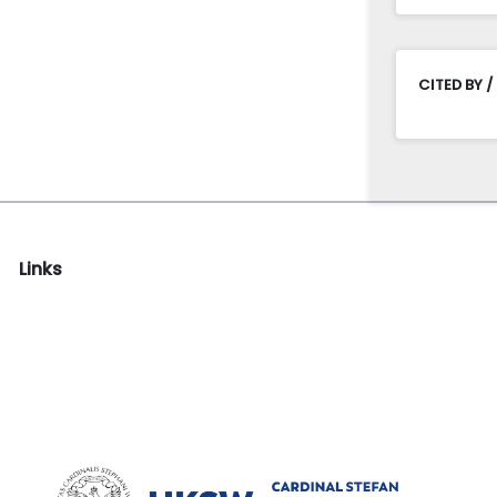
CITED BY /
Links