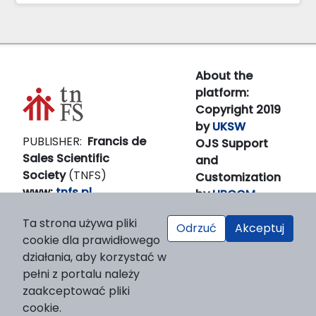
About the
platform:
Copyright 2019
by
UKSW
PUBLISHER:
Francis de
OJS Support
Sales Scientific
and
Society
(TNFS)
Customization
www:
tnfs.pl
by
LIBCOM
E-
Platform &
Ta strona używa pliki
mail:
prezes(at)tnfs.pl
workfow
Odrzuć
Akceptuj
cookie dla prawidłowego
by
OJS/PKP
działania, aby korzystać w
pełni z portalu należy
zaakceptować pliki
cookie.