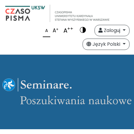
++
A
+
A
Zaloguj
A
Język Polski