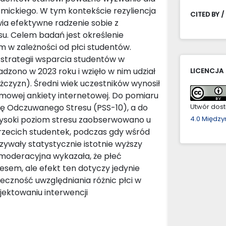
mickiego. W tym kontekście rezyliencja
CITED BY /
ia efektywne radzenie sobie z
su. Celem badań jest określenie
m w zależności od płci studentów.
 strategii wsparcia studentów w
zono w 2023 roku i wzięło w nim udział
LICENCJA
czyzn). Średni wiek uczestników wynosił
imowej ankiety internetowej. Do pomiaru
ę Odczuwanego Stresu (PSS-10), a do
Utwór dostę
: Wysoki poziom stresu zaobserwowano u
4.0 Międz
trzecich studentek, podczas gdy wśród
ywały statystycznie istotnie wyższy
moderacyjna wykazała, że płeć
esem, ale efekt ten dotyczy jedynie
eczność uwzględniania różnic płci w
ojektowaniu interwencji