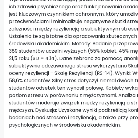
ich zdrowia psychicznego oraz funkcjonowania akade
jest kluczowym czynnikiem ochronnym, który umożliw
przeciwnościami i minimalizuje negatywne skutki stre
zależności między rezyliencją a subiektywnym strese
Ustalenia te są istotne dla opracowania skutecznych
środowisku akademickim. Metody: Badanie przeprowad
389 studentów uczelni wyższych (55% kobiet, 45% męż
21,5 roku (SD = 4,14). Dane zebrano za pomocą anon
subiektywnie odczuwanego stresu wykorzystano Skal
oceny rezyliencji – Skalę Rezyliencji (RS-14). Wyniki
58,6% studentów. Silny stres dotyczył niemal dwóch 
studentów odsetek ten wynosił połowę. Kobiety wykaz
poziom stresu w porównaniu z mężczyznami. Analiza 
studentów moderuje związek między rezyliencją a str
mężczyzn. Dyskusja: Uzyskane wyniki podkreślają koni
badaniach nad stresem i rezyliencją, a także przy pr
psychologicznych w środowisku akademickim.