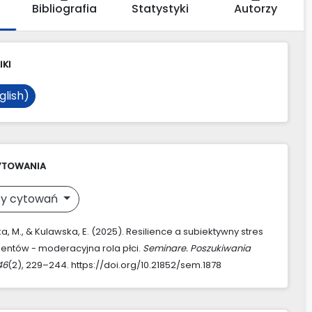
Bibliografia
Statystyki
Autorzy
IKI
glish)
YTOWANIA
y cytowań
, M., & Kulawska, E. (2025). Resilience a subiektywny stres
entów - moderacyjna rola płci.
Seminare. Poszukiwania
46
(2), 229–244. https://doi.org/10.21852/sem.1878