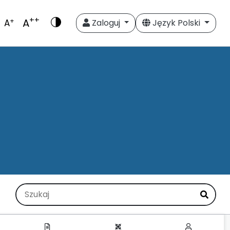
++
A
+
A
Zaloguj
Język Polski