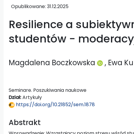
Opublikowane:
31.12.2025
Resilience a subiektyw
studentów - moderacyj
Magdalena Boczkowska
, Ewa K
Seminare. Poszukiwania naukowe
Dział:
Artykuły
https://doi.org/10.21852/sem.1878
Abstrakt
Wprowadzenie: Wzrastający poziom stresu wśród st