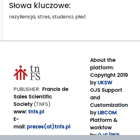
Słowa kluczowe:
rezyliencja, stres, studenci, płeć
About the
platform:
Copyright 2019
by
UKSW
PUBLISHER:
Francis de
OJS Support
Sales Scientific
and
Society
(TNFS)
Customization
www:
tnfs.pl
by
LIBCOM
E-
Platform &
mail:
prezes(at)tnfs.pl
workfow
by
OJS/PKP