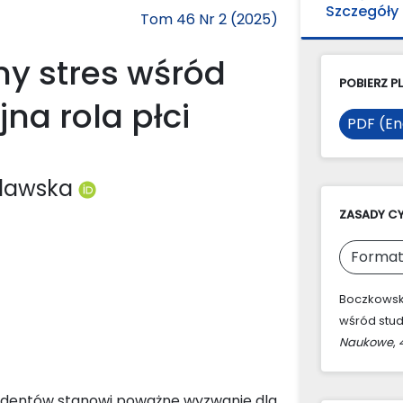
Szczegóły
Tom 46 Nr 2 (2025)
ny stres wśród
POBIERZ PL
na rola płci
PDF (En
ulawska
ZASADY C
Format
Boczkowska
wśród stud
Naukowe
,
udentów stanowi poważne wyzwanie dla