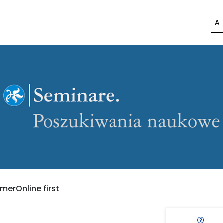
A
umer
Online first