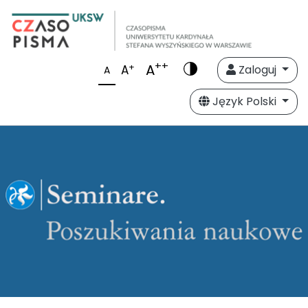
++
A
+
A
Zaloguj
A
Język Polski