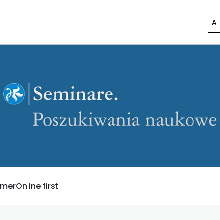
A
umer
Online first