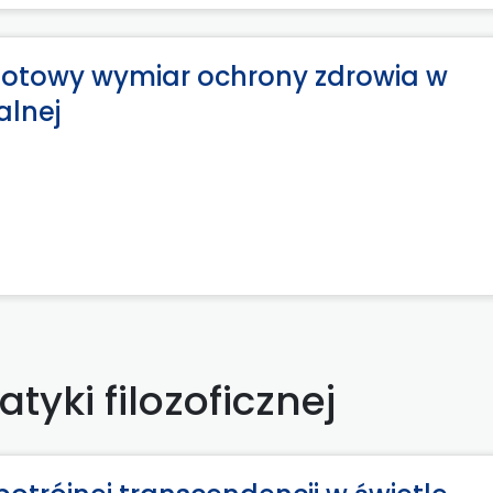
iotowy wymiar ochrony zdrowia w
alnej
tyki filozoficznej