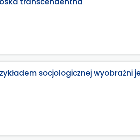
troska transcendentna
zykładem socjologicznej wyobraźni j