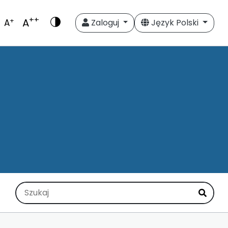
++
A
+
A
Zaloguj
Język Polski