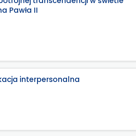
otrójnej transcendencji w świetle
a Pawła II
kacja interpersonalna