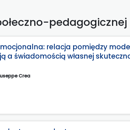
połeczno-pedagogicznej
mocjonalna: relacja pomiędzy mod
ą a świadomością własnej skuteczno
iuseppe Crea