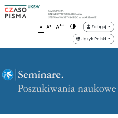
++
A
+
A
Zaloguj
A
Język Polski