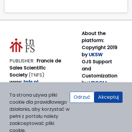
About the
platform:
Copyright 2019
by
UKSW
PUBLISHER:
Francis de
OJS Support
Sales Scientific
and
Society
(TNFS)
Customization
www:
tnfs.pl
by
LIBCOM
E-
Platform &
Ta strona używa pliki
mail:
prezes(at)tnfs.pl
Odrzuć
Akceptuj
workfow
cookie dla prawidłowego
by
OJS/PKP
działania, aby korzystać w
pełni z portalu należy
zaakceptować pliki
cookie.