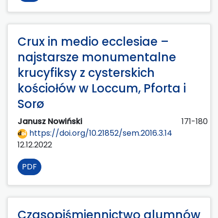
Crux in medio ecclesiae –
najstarsze monumentalne
krucyfiksy z cysterskich
kościołów w Loccum, Pforta i
Sorø
Janusz Nowiński
171-180
https://doi.org/10.21852/sem.2016.3.14
12.12.2022
PDF
Czasopiśmiennictwo alumnów