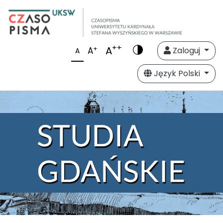
++
A
+
A
Zaloguj
A
Język Polski