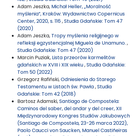
Adam Jeszka,
Michał Heller, „Moralność
myślenia”, Kraków: Wydawnictwo Copernicus
Center, 2020, s. 116
,
Studia Gdańskie: Tom 47
(2020)
Adam Jeszka,
Tropy myślenia religijnego w
refleksji egzystencjalnej Miguela de Unamuno.
,
Studia Gdańskie: Tom 47 (2020)
Marcin Puziak,
Lista przeorów karmelitów
gdańskich w XVIII i XIX wieku
,
Studia Gdańskie:
Tom 50 (2022)
Grzegorz Rafiński,
Odniesienia do Starego
Testamentu w Listach św. Pawła
,
Studia
Gdańskie: Tom 42 (2018)
Bartosz Adamski,
Santiago de Compostela:
Caminos del saber, del andar y del creer, XII
Międzynarodowy Kongres Studiów Jakubowych
(Santiago de Compostela, 23-26 marca 2022),
Paolo Caucci von Saucken, Manuel Castiñeiras