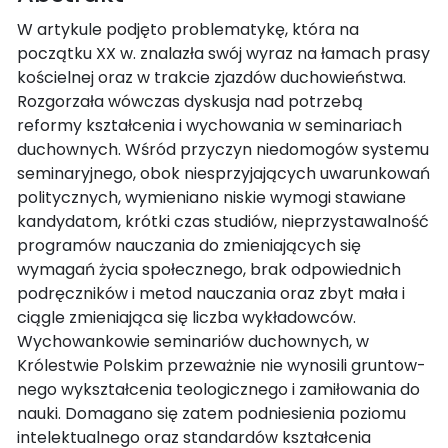
W artykule podjęto problematykę, która na
początku XX w. znalazła swój wyraz na łamach prasy
kościelnej oraz w trakcie zjazdów duchowieństwa.
Rozgorzała wówczas dyskusja nad potrzebą
reformy kształcenia i wychowania w seminariach
duchownych. Wśród przyczyn niedomogów systemu
seminaryjnego, obok niesprzyjających uwarunkowań
politycznych, wymieniano niskie wymogi stawiane
kandydatom, krótki czas studiów, nieprzystawalność
programów nauczania do zmieniających się
wymagań życia społecznego, brak odpowiednich
podręczników i metod nauczania oraz zbyt mała i
ciągle zmieniająca się liczba wykładowców.
Wychowankowie seminariów duchownych, w
Królestwie Polskim przeważnie nie wynosili gruntow­
nego wykształcenia teologicznego i zamiłowania do
nauki. Domagano się zatem podniesienia poziomu
intelektualnego oraz standardów kształcenia