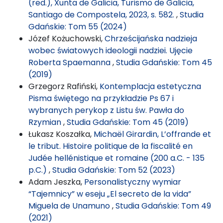
(red.), Xunta de Galicia, Turismo de Galicia,
Santiago de Compostela, 2023, s. 582.
,
Studia
Gdańskie: Tom 55 (2024)
Józef Kożuchowski,
Chrześcijańska nadzieja
wobec światowych ideologii nadziei. Ujęcie
Roberta Spaemanna
,
Studia Gdańskie: Tom 45
(2019)
Grzegorz Rafiński,
Kontemplacja estetyczna
Pisma świętego na przykładzie Ps 67 i
wybranych perykop z Listu św. Pawła do
Rzymian
,
Studia Gdańskie: Tom 45 (2019)
Łukasz Koszałka,
Michaël Girardin, L’offrande et
le tribut. Histoire politique de la fiscalité en
Judée hellénistique et romaine (200 a.C. - 135
p.C.)
,
Studia Gdańskie: Tom 52 (2023)
Adam Jeszka,
Personalistyczny wymiar
“Tajemnicy” w eseju „El secreto de la vida”
Miguela de Unamuno
,
Studia Gdańskie: Tom 49
(2021)