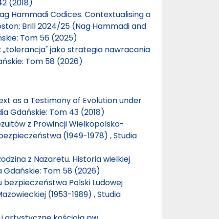
42 (2018)
Nag Hammadi Codices. Contextualising a
ston: Brill 2024/25 (Nag Hammadi and
ńskie: Tom 56 (2025)
„tolerancja" jako strategia nawracania
ańskie: Tom 58 (2026)
Text as a Testimony of Evolution under
dia Gdańskie: Tom 43 (2018)
zuitów z Prowincji Wielkopolsko-
 bezpieczeństwa (1949-1978)
,
Studia
dzina z Nazaretu. Historia wielkiej
a Gdańskie: Tom 58 (2026)
 bezpieczeństwa Polski Ludowej
Mazowieckiej (1953-1989)
,
Studia
i artystyczne kościoła pw.