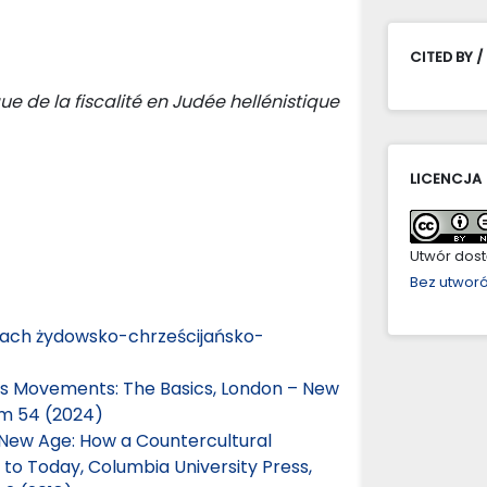
CITED BY /
ique de la fiscalité en Judée hellénistique
LICENCJA
Utwór dostę
Bez utwor
kach żydowsko-chrześcijańsko-
us Movements: The Basics, London – New
om 54 (2024)
c New Age: How a Countercultural
y to Today, Columbia University Press,