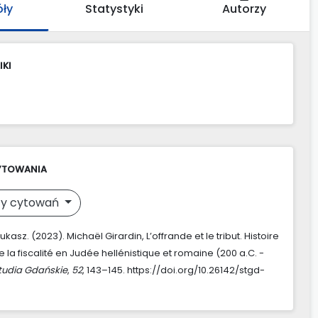
óły
Statystyki
Autorzy
IKI
YTOWANIA
y cytowań
ukasz. (2023). Michaël Girardin, L’offrande et le tribut. Histoire
e la fiscalité en Judée hellénistique et romaine (200 a.C. -
tudia Gdańskie
,
52
, 143–145. https://doi.org/10.26142/stgd-