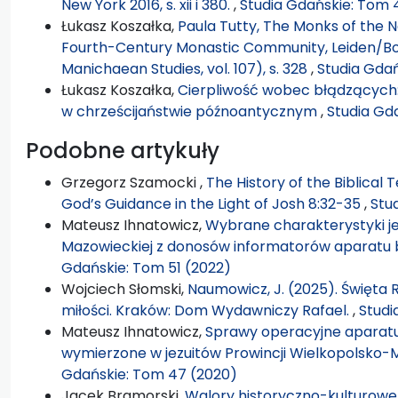
New York 2016, s. xii i 380.
,
Studia Gdańskie: Tom 
Łukasz Koszałka,
Paula Tutty, The Monks of the 
Fourth-Century Monastic Community, Leiden/Bo
Manichaean Studies, vol. 107), s. 328
,
Studia Gda
Łukasz Koszałka,
Cierpliwość wobec błądzących: 
w chrześcijaństwie późnoantycznym
,
Studia Gd
Podobne artykuły
Grzegorz Szamocki ,
The History of the Biblical 
God’s Guidance in the Light of Josh 8:32-35
,
Stu
Mateusz Ihnatowicz,
Wybrane charakterystyki je
Mazowieckiej z donosów informatorów aparatu
Gdańskie: Tom 51 (2022)
Wojciech Słomski,
Naumowicz, J. (2025). Święta Ro
miłości. Kraków: Dom Wydawniczy Rafael.
,
Studi
Mateusz Ihnatowicz,
Sprawy operacyjne aparatu
wymierzone w jezuitów Prowincji Wielkopolsko-
Gdańskie: Tom 47 (2020)
Jacek Bramorski,
Walory historyczno-kulturowe 