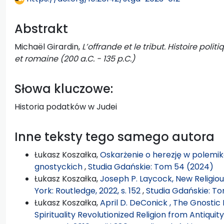
Abstrakt
Michaël Girardin,
L’offrande et le tribut. Histoire polit
et romaine (200 a.C. - 135 p.C.)
Słowa kluczowe:
Historia podatków w Judei
Inne teksty tego samego autora
Łukasz Koszałka,
Oskarżenie o herezję w polemi
gnostyckich
,
Studia Gdańskie: Tom 54 (2024)
Łukasz Koszałka,
Joseph P. Laycock, New Religio
York: Routledge, 2022, s. 152
,
Studia Gdańskie: T
Łukasz Koszałka,
April D. DeConick , The Gnosti
Spirituality Revolutionized Religion from Antiquit