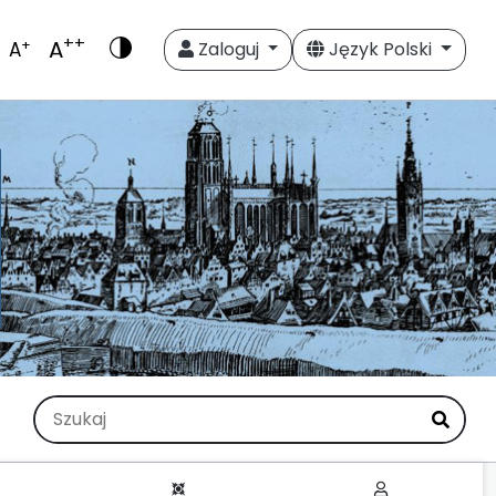
++
A
+
A
Zaloguj
Język Polski