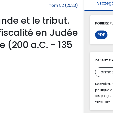
Szczeg
Tom 52 (2023)
nde et le tribut.
POBIERZ PL
 fiscalité en Judée
PDF
e (200 a.C. - 135
ZASADY C
Format
Koszałka, Ł
politique d
135 p.C.).
S
2023-012