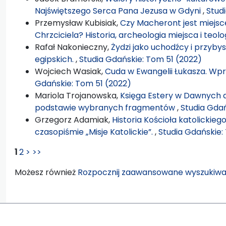
Najświętszego Serca Pana Jezusa w Gdyni
,
Stud
Przemysław Kubisiak,
Czy Macheront jest miejs
Chrzciciela? Historia, archeologia miejsca i teolo
Rafał Nakonieczny,
Żydzi jako uchodźcy i przyb
egipskich.
,
Studia Gdańskie: Tom 51 (2022)
Wojciech Wasiak,
Cuda w Ewangelii Łukasza. Wp
Gdańskie: Tom 51 (2022)
Mariola Trojanowska,
Księga Estery w Dawnych dz
podstawie wybranych fragmentów
,
Studia Gdań
Grzegorz Adamiak,
Historia Kościoła katolickiego
czasopiśmie „Misje Katolickie”.
,
Studia Gdańskie:
1
2
>
>>
Możesz również
Rozpocznij zaawansowane wyszukiwa