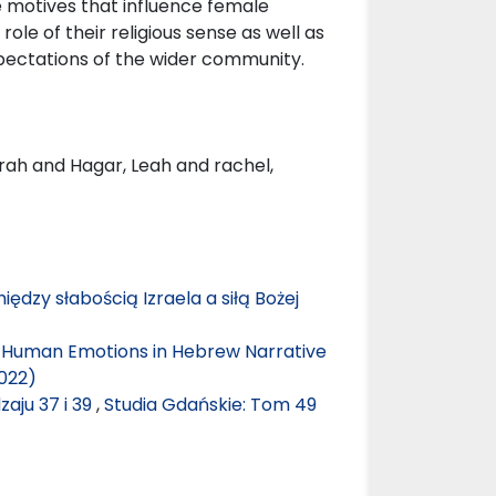
he motives that influence female
 role of their religious sense as well as
pectations of the wider community.
rah and Hagar, Leah and rachel,
iędzy słabością Izraela a siłą Bożej
 Human Emotions in Hebrew Narrative
022)
zaju 37 i 39
,
Studia Gdańskie: Tom 49