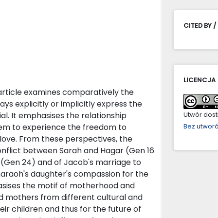
CITED BY /
LICENCJA
 article examines comparatively the
ys explicitly or implicitly express the
ial. It emphasises the relationship
Utwór dostę
hem to experience the freedom to
Bez utwor
love. From these perspectives, the
 conflict between Sarah and Hagar (Gen 16
h (Gen 24) and of Jacob's marriage to
haraoh's daughter's compassion for the
hasises the motif of motherhood and
 mothers from different cultural and
eir children and thus for the future of