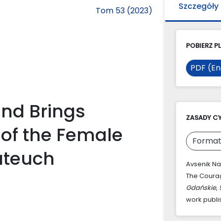
Szczegóły
Tom 53 (2023)
POBIERZ PL
PDF (En
nd Brings
ZASADY C
of the Female
Format
ateuch
Avsenik Na
The Courag
Gdańskie
,
work publi