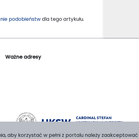
nie podobieństw
dla tego artykułu.
Ważne adresy
ia, aby korzystać w pełni z portalu należy zaakceptować p