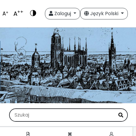
++
A
+
A
Zaloguj
Język Polski