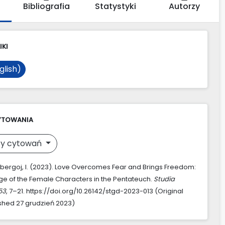
Bibliografia
Statystyki
Autorzy
IKI
glish)
YTOWANIA
y cytowań
bergoj, I. (2023). Love Overcomes Fear and Brings Freedom:
e of the Female Characters in the Pentateuch.
Studia
53
, 7–21. https://doi.org/10.26142/stgd-2023-013 (Original
shed 27 grudzień 2023)