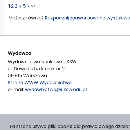
1
2
3
4
5
>
>>
Możesz również
Rozpocznij zaawansowane wyszukiwa
Wydawca
Wydawnictwo Naukowe UKSW
ul. Dewajtis 5, domek nr 2
01-815 Warszawa
Strona WWW Wydawnictwa
e-mail:
wydawnictwo@uksw.edu.pl
Ta strona używa pliki cookie dla prawidłowego działan