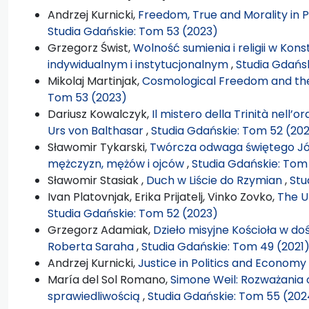
Andrzej Kurnicki,
Freedom, True and Morality in Po
Studia Gdańskie: Tom 53 (2023)
Grzegorz Świst,
Wolność sumienia i religii w Kons
indywidualnym i instytucjonalnym
,
Studia Gdańs
Mikolaj Martinjak,
Cosmological Freedom and th
Tom 53 (2023)
Dariusz Kowalczyk,
Il mistero della Trinità nell
Urs von Balthasar
,
Studia Gdańskie: Tom 52 (20
Sławomir Tykarski,
Twórcza odwaga świętego Jó
mężczyzn, mężów i ojców
,
Studia Gdańskie: Tom
Sławomir Stasiak ,
Duch w Liście do Rzymian
,
Stu
Ivan Platovnjak, Erika Prijatelj, Vinko Zovko,
The U
Studia Gdańskie: Tom 52 (2023)
Grzegorz Adamiak,
Dzieło misyjne Kościoła w d
Roberta Saraha
,
Studia Gdańskie: Tom 49 (2021
Andrzej Kurnicki,
Justice in Politics and Economy
María del Sol Romano,
Simone Weil: Rozważania
sprawiedliwością
,
Studia Gdańskie: Tom 55 (202