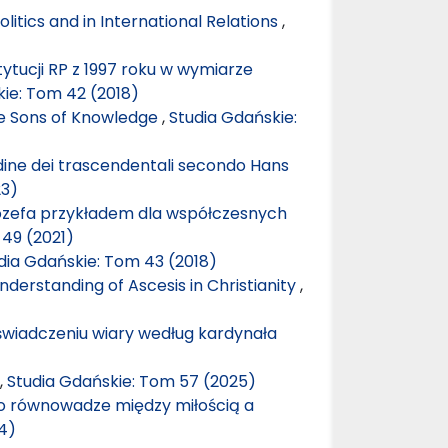
litics and in International Relations
,
tytucji RP z 1997 roku w wymiarze
kie: Tom 42 (2018)
e Sons of Knowledge
,
Studia Gdańskie:
’ordine dei trascendentali secondo Hans
23)
zefa przykładem dla współczesnych
 49 (2021)
dia Gdańskie: Tom 43 (2018)
nderstanding of Ascesis in Christianity
,
oświadczeniu wiary według kardynała
)
,
Studia Gdańskie: Tom 57 (2025)
 o równowadze między miłością a
4)