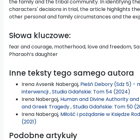
the family and the tribal community. In identifying t
characters' decisions in trial, the article highlights the
other personal and family circumstances and the ex
Słowa kluczowe:
fear and courage, motherhood, love and freedom, Sa
Pharaoh’s daughter
Inne teksty tego samego autora
Irena Avsenik Nabergoj,
Pieśń Debory (Sdz 5) - m
interwencji
,
Studia Gdańskie: Tom 54 (2024)
Irena Nabergoj,
Human and Divine Authority and
and Greek Tragedy
,
Studia Gdańskie: Tom 50 (2
Irena Nabergoj,
Miłość i pożądanie w Księdze Rod
(2021)
Podobne artykuły