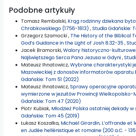
Podobne artykuły
Tomasz Rembalski,
Krąg rodzinny dziekana byto
Chrabkowskiego (1756-1813)
,
Studia Gdańskie: 
Grzegorz Szamocki ,
The History of the Biblical 
God’s Guidance in the Light of Josh 8:32-35
,
Stu
Jacek Bramorski,
Walory historyczno-kulturowe 
Najświętszego Serca Pana Jezusa w Gdyni
,
Stud
Mateusz Ihnatowicz,
Wybrane charakterystyki je
Mazowieckiej z donosów informatorów aparatu
Gdańskie: Tom 51 (2022)
Mateusz Ihnatowicz,
Sprawy operacyjne aparatu
wymierzone w jezuitów Prowincji Wielkopolsko-
Gdańskie: Tom 47 (2020)
Piotr Kubiak,
Młodzież Polska ostatniej dekady w 
Gdańskie: Tom 45 (2019)
Łukasz Koszałka,
Michaël Girardin, L’offrande et le
en Judée hellénistique et romaine (200 a.C. - 135