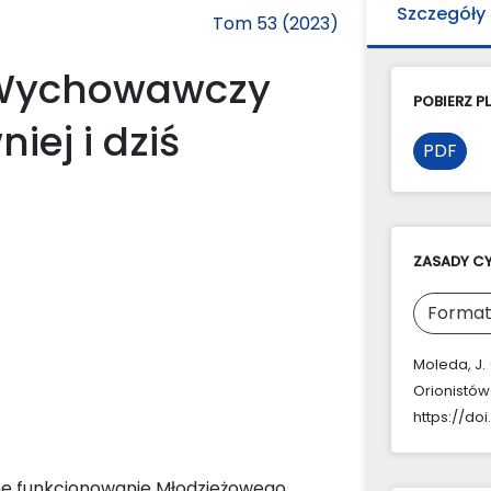
Szczegóły
Tom 53 (2023)
 Wychowawczy
POBIERZ PL
iej i dziś
PDF
ZASADY C
Format
Moleda, J
Orionistów-
https://do
ne funkcjonowanie Młodzieżowego