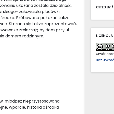
waniu ukazana została działalność
CITED BY /
skiego- założyciela placówki.
 Ośrodka. Próbowano pokazać także
ce. Starano się także zaprezentować,
chowawcze zmierzają by dom przy ul.
cznie domem rodzinnym.
LICENCJA
Utwór dostę
Bez utwor
w, młodzież nieprzystosowana
jne, wparcie, historia ośrodka