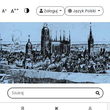
++
A
+
A
Zaloguj
Język Polski