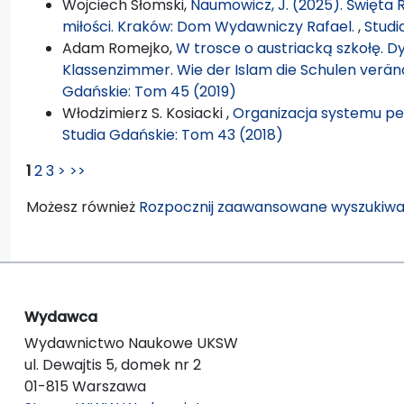
Wojciech Słomski,
Naumowicz, J. (2025). Święta Ro
miłości. Kraków: Dom Wydawniczy Rafael.
,
Studi
Adam Romejko,
W trosce o austriacką szkołę. D
Klassenzimmer. Wie der Islam die Schulen veränd
Gdańskie: Tom 45 (2019)
Włodzimierz S. Kosiacki ,
Organizacja systemu pe
Studia Gdańskie: Tom 43 (2018)
1
2
3
>
>>
Możesz również
Rozpocznij zaawansowane wyszukiwa
Wydawca
Wydawnictwo Naukowe UKSW
ul. Dewajtis 5, domek nr 2
01-815 Warszawa