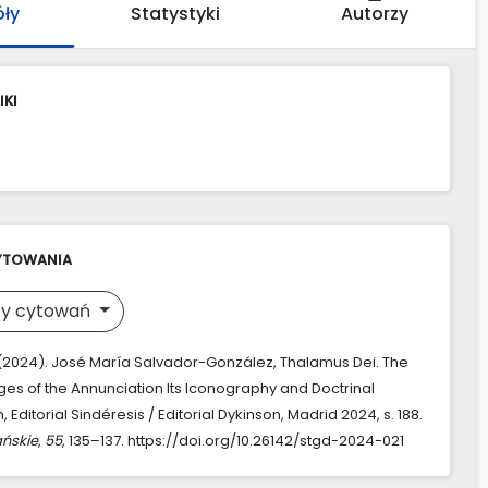
óły
Statystyki
Autorzy
IKI
YTOWANIA
y cytowań
 (2024). José María Salvador-González, Thalamus Dei. The
ges of the Annunciation Its Iconography and Doctrinal
, Editorial Sindéresis / Editorial Dykinson, Madrid 2024, s. 188.
ńskie
,
55
, 135–137. https://doi.org/10.26142/stgd-2024-021