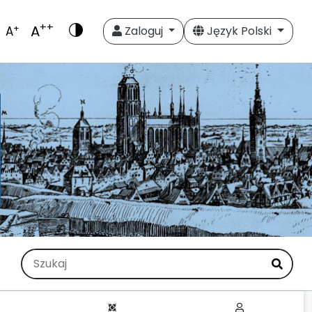
++
A
+
A
Zaloguj
Język Polski