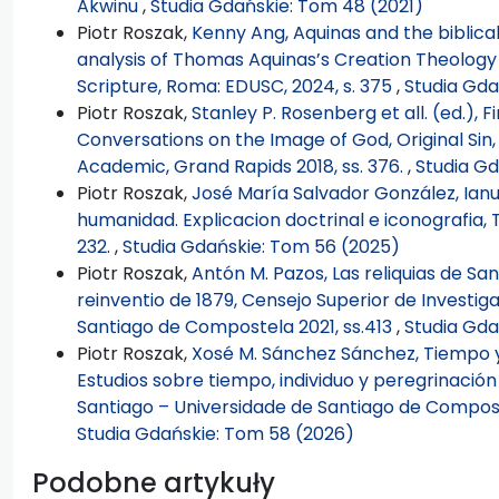
Akwinu
,
Studia Gdańskie: Tom 48 (2021)
Piotr Roszak,
Kenny Ang, Aquinas and the biblical
analysis of Thomas Aquinas’s Creation Theology i
Scripture, Roma: EDUSC, 2024, s. 375
,
Studia Gda
Piotr Roszak,
Stanley P. Rosenberg et all. (ed.), 
Conversations on the Image of God, Original Sin,
Academic, Grand Rapids 2018, ss. 376.
,
Studia Gd
Piotr Roszak,
José María Salvador González, Ianu
humanidad. Explicacion doctrinal e iconografia, 
232.
,
Studia Gdańskie: Tom 56 (2025)
Piotr Roszak,
Antón M. Pazos, Las reliquias de S
reinventio de 1879, Censejo Superior de Investiga
Santiago de Compostela 2021, ss.413
,
Studia Gda
Piotr Roszak,
Xosé M. Sánchez Sánchez, Tiempo y
Estudios sobre tiempo, individuo y peregrinació
Santiago – Universidade de Santiago de Compos
Studia Gdańskie: Tom 58 (2026)
Podobne artykuły