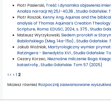
Piotr Pasierski,
Treść i dynamika objawienia imien
Analiza narracji Wj 25,1-40,38
,
Studia Gdańskie: 
Piotr Roszak,
Kenny Ang, Aquinas and the biblical
analysis of Thomas Aquinas’s Creation Theology i
Scripture, Roma: EDUSC, 2024, s. 375
,
Studia Gda
Mateusz Wyrzykowski,
Siedem prorokiń w Star
Babilońskiego (Meg. 14a-15a)
,
Studia Gdańskie: 
Jakub Woźniak,
Martyrologiczny wymiar prymat
Ratzingera - Benedykta XVI
,
Studia Gdańskie: T
Cezary Korzec,
Nieznośne milczenie Boga: Księg
katastrofę
,
Studia Gdańskie: Tom 57 (2025)
<<
<
1
2
Możesz również
Rozpocznij zaawansowane wyszukiwa