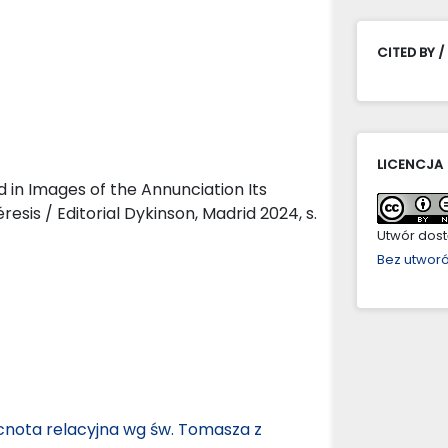
CITED BY /
LICENCJA
 in Images of the Annunciation Its
esis / Editorial Dykinson, Madrid 2024, s.
Utwór dostę
Bez utwor
cnota relacyjna wg św. Tomasza z