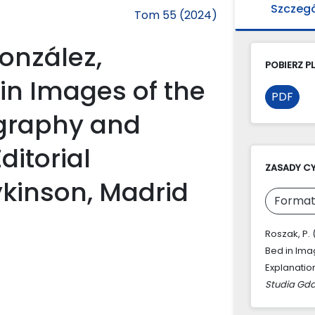
Szczeg
Tom 55 (2024)
onzález,
POBIERZ PL
in Images of the
PDF
ography and
ditorial
ZASADY C
Dykinson, Madrid
Format
Roszak, P.
Bed in Ima
Explanation
Studia Gda