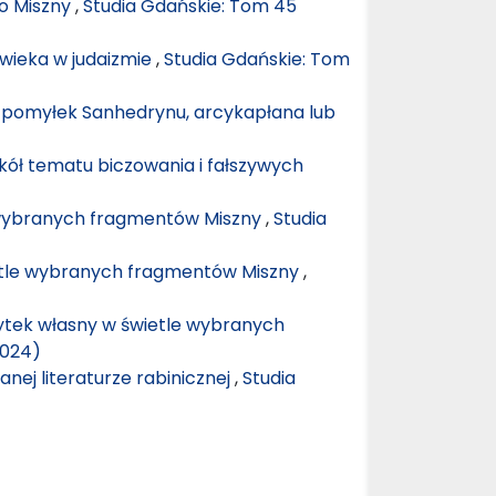
go Miszny
,
Studia Gdańskie: Tom 45
owieka w judaizmie
,
Studia Gdańskie: Tom
 pomyłek Sanhedrynu, arcykapłana lub
kół tematu biczowania i fałszywych
 wybranych fragmentów Miszny
,
Studia
tle wybranych fragmentów Miszny
,
żytek własny w świetle wybranych
2024)
nej literaturze rabinicznej
,
Studia