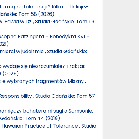
rmą nietolerancji ? Kilka refleksji w
dańskie: Tom 58 (2026)
w. Pawła w Dz
,
Studia Gdańskie: Tom 53
Josepha Ratzingera – Benedykta XVI –
021)
śmierci w judaizmie
,
Studia Gdańskie:
o wydaje się niezrozumiałe? Traktat
6 (2025)
tle wybranych fragmentów Miszny
,
Responsibility
,
Studia Gdańskie: Tom 57
pomiędzy bohaterami sagi o Samsonie.
 Gdańskie: Tom 44 (2019)
rn Hawaiian Practice of Tolerance
,
Studia