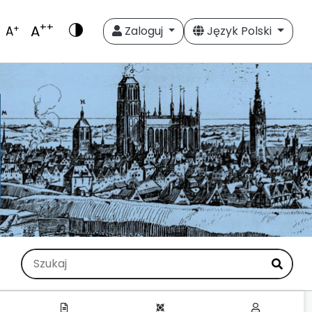
++
A
+
A
Zaloguj
Język Polski