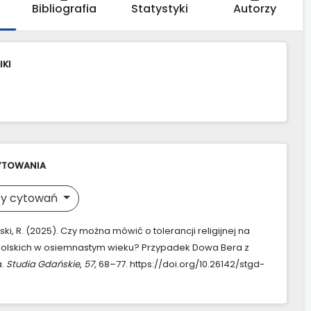
Bibliografia
Statystyki
Autorzy
IKI
YTOWANIA
y cytowań
i, R. (2025). Czy można mówić o tolerancji religijnej na
polskich w osiemnastym wieku? Przypadek Dowa Bera z
a.
Studia Gdańskie
,
57
, 68–77. https://doi.org/10.26142/stgd-