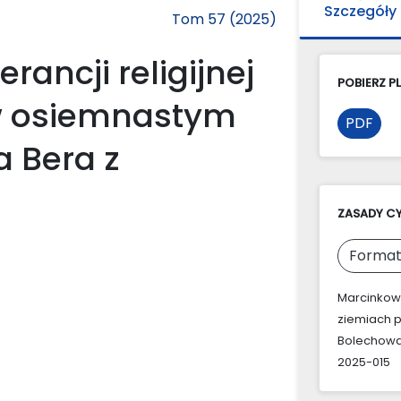
Szczegóły
Tom 57 (2025)
ancji religijnej
POBIERZ PL
 w osiemnastym
PDF
 Bera z
ZASADY C
Format
Marcinkowsk
ziemiach 
Bolechow
2025-015