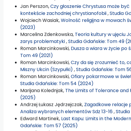
Jan Perszon,
Czy głoszenie Chrystusa może być fo
kontekście zachodniej chrystianofobii
,
Studia G
Wojciech Wasiak,
Wolność religijna w mowach ś
(2023)
Marcelina Zdenkowska,
Teoria kultury w ujęciu 
zarys problematyki
,
Studia Gdańskie: Tom 49 (2
Roman Marcinkowski,
Dusza a wiara w życie po 
Tom 49 (2021)
Roman Marcinkowski,
Czy da się zrozumieć to, c
Miszny Ukcin (Szypułki)
,
Studia Gdańskie: Tom 5
Roman Marcinkowski,
Ofiary pokarmowe w świe
Studia Gdańskie: Tom 54 (2024)
Marijana Kolednjak,
The Limits of Tolerance and 
(2025)
Andrzej Łukasz Jędrzejczak,
Zagadkowe relacje 
Analiza wybranych elementów Sdz 13-16
,
Studia
Edward Martinek,
Last Kapu: Limits in the Mode
Gdańskie: Tom 57 (2025)