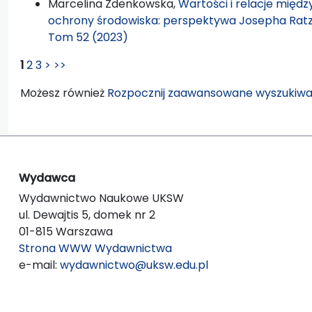
Marcelina Zdenkowska,
Wartości i relacje międz
ochrony środowiska: perspektywa Josepha Rat
Tom 52 (2023)
1
2
3
>
>>
Możesz również
Rozpocznij zaawansowane wyszukiwa
Wydawca
Wydawnictwo Naukowe UKSW
ul. Dewajtis 5, domek nr 2
01-815 Warszawa
Strona WWW Wydawnictwa
e-mail:
wydawnictwo@uksw.edu.pl