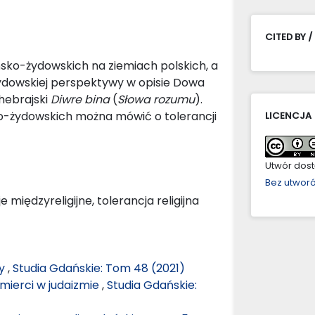
CITED BY /
ańsko-żydowskich na ziemiach polskich, a
 żydowskiej perspektywy w opisie Dowa
hebrajski
Diwre bina
(
Słowa rozumu
).
ko-żydowskich można mówić o tolerancji
LICENCJA
Utwór dostę
Bez utwor
 międzyreligijne, tolerancja religijna
ny
,
Studia Gdańskie: Tom 48 (2021)
śmierci w judaizmie
,
Studia Gdańskie: