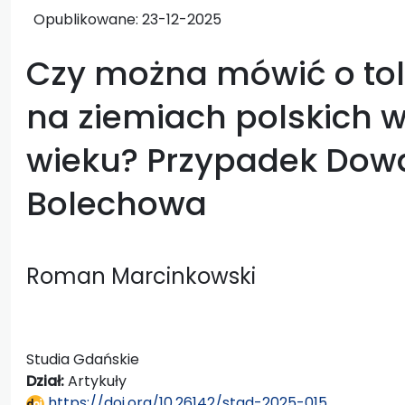
Opublikowane:
23-12-2025
Czy można mówić o toler
na ziemiach polskich
wieku? Przypadek Dowa
Bolechowa
Roman Marcinkowski
Studia Gdańskie
Dział:
Artykuły
https://doi.org/10.26142/stgd-2025-015