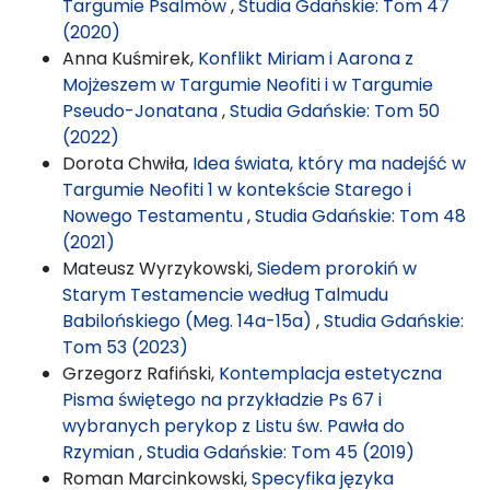
Targumie Psalmów
,
Studia Gdańskie: Tom 47
(2020)
Anna Kuśmirek,
Konflikt Miriam i Aarona z
Mojżeszem w Targumie Neofiti i w Targumie
Pseudo-Jonatana
,
Studia Gdańskie: Tom 50
(2022)
Dorota Chwiła,
Idea świata, który ma nadejść w
Targumie Neofiti 1 w kontekście Starego i
Nowego Testamentu
,
Studia Gdańskie: Tom 48
(2021)
Mateusz Wyrzykowski,
Siedem prorokiń w
Starym Testamencie według Talmudu
Babilońskiego (Meg. 14a-15a)
,
Studia Gdańskie:
Tom 53 (2023)
Grzegorz Rafiński,
Kontemplacja estetyczna
Pisma świętego na przykładzie Ps 67 i
wybranych perykop z Listu św. Pawła do
Rzymian
,
Studia Gdańskie: Tom 45 (2019)
Roman Marcinkowski,
Specyfika języka