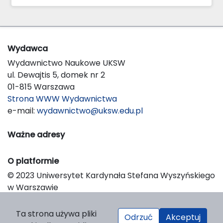
Wydawca
Wydawnictwo Naukowe UKSW
ul. Dewajtis 5, domek nr 2
01-815 Warszawa
Strona WWW Wydawnictwa
e-mail:
wydawnictwo@uksw.edu.pl
Ważne adresy
O platformie
© 2023 Uniwersytet Kardynała Stefana Wyszyńskiego
w Warszawie
Support & Customization by LIBCOM
Platform & Workflow by OJS/PKP
Ta strona używa pliki
Odrzuć
Akceptuj