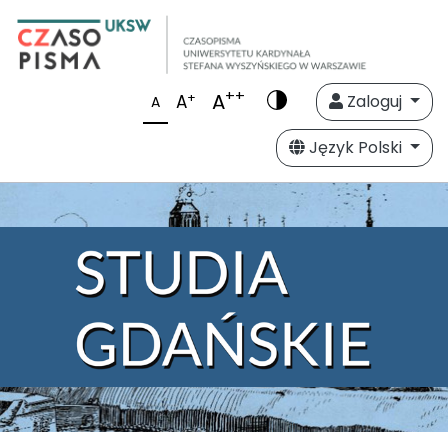
++
A
+
A
Zaloguj
A
Język Polski