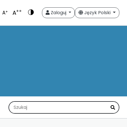
++
A
+
A
Zaloguj
Język Polski