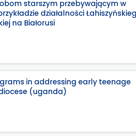
osobom starszym przebywającym w
zykładzie działalności Łahiszyńskie
iej na Białorusi
ograms in addressing early teenage
c diocese (uganda)