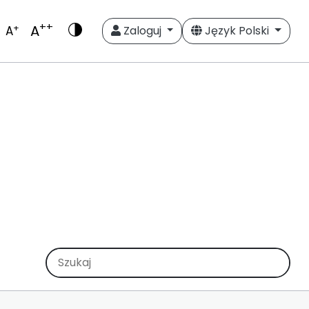
++
A
+
A
Zaloguj
Język Polski