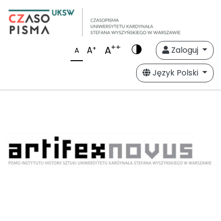
++
A
+
A
Zaloguj
A
Język Polski