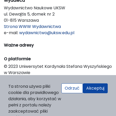
Wydawca
Wydawnictwo Naukowe UKSW
ul. Dewajtis 5, domek nr 2
01-815 Warszawa
Strona WWW Wydawnictwa
e-mail:
wydawnictwo@uksw.edu.pl
Ważne adresy
O platformie
© 2023 Uniwersytet Kardynała Stefana Wyszyńskiego
w Warszawie
Support & Customization by LIBCOM
Platform & Workflow by OJS/PKP
Ta strona używa pliki
Odrzuć
Akceptuj
cookie dla prawidłowego
działania, aby korzystać w
pełni z portalu należy
zaakceptować pliki