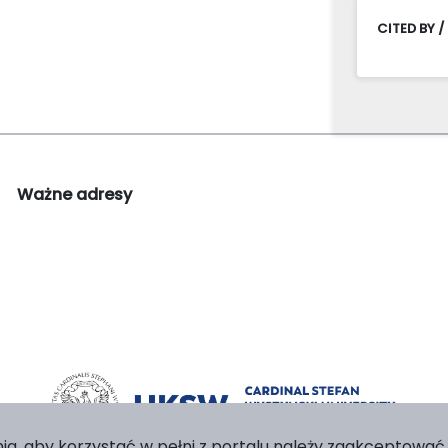
CITED BY /
Ważne adresy
ia, aby korzystać w pełni z portalu należy zaakceptować p