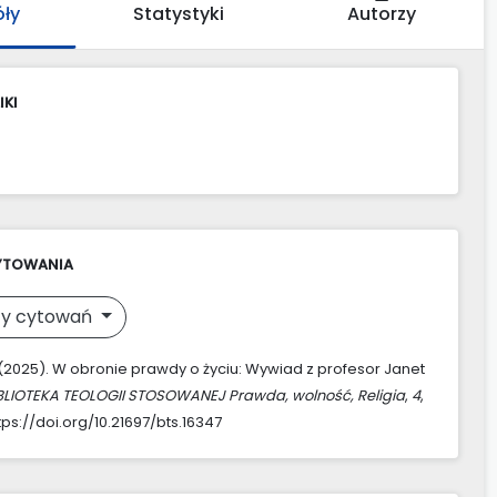
óły
Statystyki
Autorzy
IKI
YTOWANIA
y cytowań
E. (2025). W obronie prawdy o życiu: Wywiad z profesor Janet
BLIOTEKA TEOLOGII STOSOWANEJ Prawda, wolność, Religia
,
4
,
tps://doi.org/10.21697/bts.16347