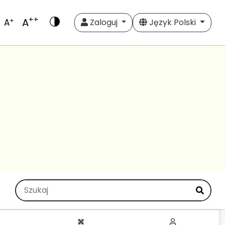
++
A
+
A
Zaloguj
Język Polski