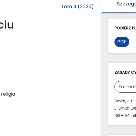
Szczeg
Tom 4 (2025)
ciu
POBIERZ PL
PDF
ZASADY C
Format
eligia
Smith, J. 
E. Smith.
BI
163–194. ht