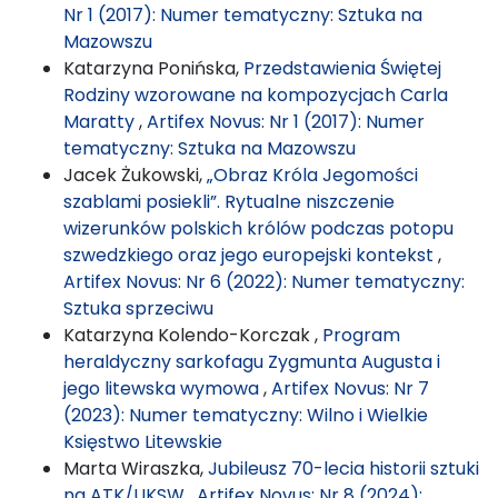
Nr 1 (2017): Numer tematyczny: Sztuka na
Mazowszu
Katarzyna Ponińska,
Przedstawienia Świętej
Rodziny wzorowane na kompozycjach Carla
Maratty
,
Artifex Novus: Nr 1 (2017): Numer
tematyczny: Sztuka na Mazowszu
Jacek Żukowski,
„Obraz Króla Jegomości
szablami posiekli”. Rytualne niszczenie
wizerunków polskich królów podczas potopu
szwedzkiego oraz jego europejski kontekst
,
Artifex Novus: Nr 6 (2022): Numer tematyczny:
Sztuka sprzeciwu
Katarzyna Kolendo-Korczak ,
Program
heraldyczny sarkofagu Zygmunta Augusta i
jego litewska wymowa
,
Artifex Novus: Nr 7
(2023): Numer tematyczny: Wilno i Wielkie
Księstwo Litewskie
Marta Wiraszka,
Jubileusz 70-lecia historii sztuki
na ATK/UKSW
,
Artifex Novus: Nr 8 (2024):