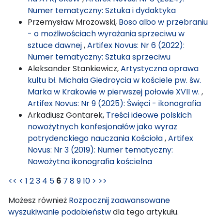
Numer tematyczny: Sztuka i dydaktyka
Przemysław Mrozowski,
Boso albo w przebraniu
- o możliwościach wyrażania sprzeciwu w
sztuce dawnej
,
Artifex Novus: Nr 6 (2022):
Numer tematyczny: Sztuka sprzeciwu
Aleksander Stankiewicz,
Artystyczna oprawa
kultu bł. Michała Giedroycia w kościele pw. św.
Marka w Krakowie w pierwszej połowie XVII w.
,
Artifex Novus: Nr 9 (2025): Święci - ikonografia
Arkadiusz Gontarek,
Treści ideowe polskich
nowożytnych konfesjonałów jako wyraz
potrydenckiego nauczania Kościoła
,
Artifex
Novus: Nr 3 (2019): Numer tematyczny:
Nowożytna ikonografia kościelna
<<
<
1
2
3
4
5
6
7
8
9
10
>
>>
Możesz również
Rozpocznij zaawansowane
wyszukiwanie podobieństw
dla tego artykułu.