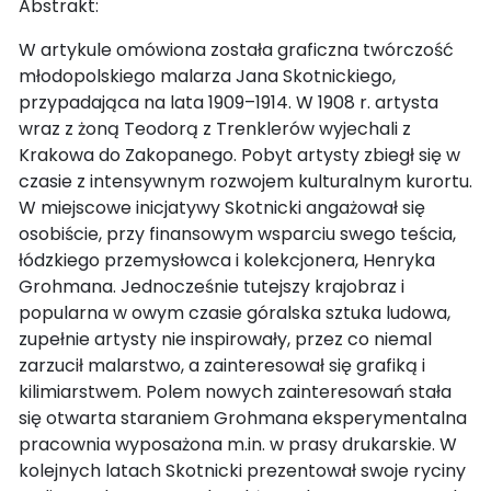
Abstrakt:
W artykule omówiona została graficzna twórczość
młodopolskiego malarza Jana Skotnickiego,
przypadająca na lata 1909–1914. W 1908 r. artysta
wraz z żoną Teodorą z Trenklerów wyjechali z
Krakowa do Zakopanego. Pobyt artysty zbiegł się w
czasie z intensywnym rozwojem kulturalnym kurortu.
W miejscowe inicjatywy Skotnicki angażował się
osobiście, przy finansowym wsparciu swego teścia,
łódzkiego przemysłowca i kolekcjonera, Henryka
Grohmana. Jednocześnie tutejszy krajobraz i
popularna w owym czasie góralska sztuka ludowa,
zupełnie artysty nie inspirowały, przez co niemal
zarzucił malarstwo, a zainteresował się grafiką i
kilimiarstwem. Polem nowych zainteresowań stała
się otwarta staraniem Grohmana eksperymentalna
pracownia wyposażona m.in. w prasy drukarskie. W
kolejnych latach Skotnicki prezentował swoje ryciny