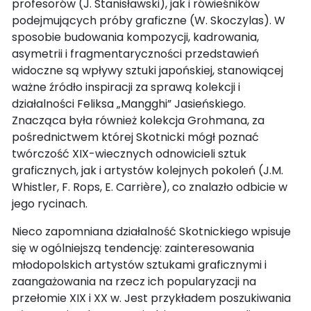
profesorów (J. Stanisławski), jak i rówieśników
podejmujących próby graficzne (W. Skoczylas). W
sposobie budowania kompozycji, kadrowania,
asymetrii i fragmentaryczności przedstawień
widoczne są wpływy sztuki japońskiej, stanowiącej
ważne źródło inspiracji za sprawą kolekcji i
działalności Feliksa „Mangghi” Jasieńskiego.
Znacząca była również kolekcja Grohmana, za
pośrednictwem której Skotnicki mógł poznać
twórczość XIX-wiecznych odnowicieli sztuk
graficznych, jak i artystów kolejnych pokoleń (J.M.
Whistler, F. Rops, E. Carrière), co znalazło odbicie w
jego rycinach.
Nieco zapomniana działalność Skotnickiego wpisuje
się w ogólniejszą tendencję: zainteresowania
młodopolskich artystów sztukami graficznymi i
zaangażowania na rzecz ich popularyzacji na
przełomie XIX i XX w. Jest przykładem poszukiwania