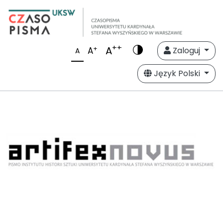
++
A
+
A
Zaloguj
A
Język Polski