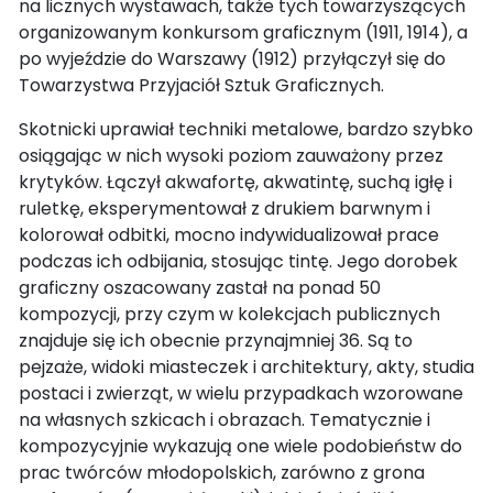
na licznych wystawach, także tych towarzyszących
organizowanym konkursom graficznym (1911, 1914), a
po wyjeździe do Warszawy (1912) przyłączył się do
Towarzystwa Przyjaciół Sztuk Graficznych.
Skotnicki uprawiał techniki metalowe, bardzo szybko
osiągając w nich wysoki poziom zauważony przez
krytyków. Łączył akwafortę, akwatintę, suchą igłę i
ruletkę, eksperymentował z drukiem barwnym i
kolorował odbitki, mocno indywidualizował prace
podczas ich odbijania, stosując tintę. Jego dorobek
graficzny oszacowany zastał na ponad 50
kompozycji, przy czym w kolekcjach publicznych
znajduje się ich obecnie przynajmniej 36. Są to
pejzaże, widoki miasteczek i architektury, akty, studia
postaci i zwierząt, w wielu przypadkach wzorowane
na własnych szkicach i obrazach. Tematycznie i
kompozycyjnie wykazują one wiele podobieństw do
prac twórców młodopolskich, zarówno z grona