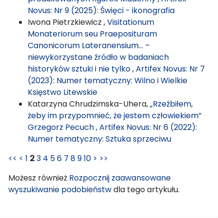
Novus: Nr 9 (2025): Święci - ikonografia
Iwona Pietrzkiewicz ,
Visitationum
Monateriorum seu Praeposituram
Canonicorum Lateranensium… –
niewykorzystane źródło w badaniach
historyków sztuki i nie tylko
,
Artifex Novus: Nr 7
(2023): Numer tematyczny: Wilno i Wielkie
Księstwo Litewskie
Katarzyna Chrudzimska-Uhera,
„Rzeźbiłem,
żeby im przypomnieć, że jestem człowiekiem”
Grzegorz Pecuch
,
Artifex Novus: Nr 6 (2022):
Numer tematyczny: Sztuka sprzeciwu
<<
<
1
2
3
4
5
6
7
8
9
10
>
>>
Możesz również
Rozpocznij zaawansowane
wyszukiwanie podobieństw
dla tego artykułu.