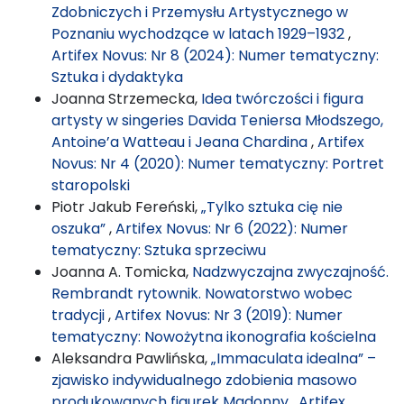
Zdobniczych i Przemysłu Artystycznego w
Poznaniu wychodzące w latach 1929–1932
,
Artifex Novus: Nr 8 (2024): Numer tematyczny:
Sztuka i dydaktyka
Joanna Strzemecka,
Idea twórczości i figura
artysty w singeries Davida Teniersa Młodszego,
Antoine’a Watteau i Jeana Chardina
,
Artifex
Novus: Nr 4 (2020): Numer tematyczny: Portret
staropolski
Piotr Jakub Fereński,
„Tylko sztuka cię nie
oszuka”
,
Artifex Novus: Nr 6 (2022): Numer
tematyczny: Sztuka sprzeciwu
Joanna A. Tomicka,
Nadzwyczajna zwyczajność.
Rembrandt rytownik. Nowatorstwo wobec
tradycji
,
Artifex Novus: Nr 3 (2019): Numer
tematyczny: Nowożytna ikonografia kościelna
Aleksandra Pawlińska,
„Immaculata idealna” –
zjawisko indywidualnego zdobienia masowo
produkowanych figurek Madonny
,
Artifex