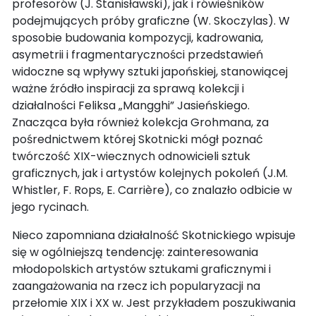
profesorów (J. Stanisławski), jak i rówieśników
podejmujących próby graficzne (W. Skoczylas). W
sposobie budowania kompozycji, kadrowania,
asymetrii i fragmentaryczności przedstawień
widoczne są wpływy sztuki japońskiej, stanowiącej
ważne źródło inspiracji za sprawą kolekcji i
działalności Feliksa „Mangghi” Jasieńskiego.
Znacząca była również kolekcja Grohmana, za
pośrednictwem której Skotnicki mógł poznać
twórczość XIX-wiecznych odnowicieli sztuk
graficznych, jak i artystów kolejnych pokoleń (J.M.
Whistler, F. Rops, E. Carrière), co znalazło odbicie w
jego rycinach.
Nieco zapomniana działalność Skotnickiego wpisuje
się w ogólniejszą tendencję: zainteresowania
młodopolskich artystów sztukami graficznymi i
zaangażowania na rzecz ich popularyzacji na
przełomie XIX i XX w. Jest przykładem poszukiwania