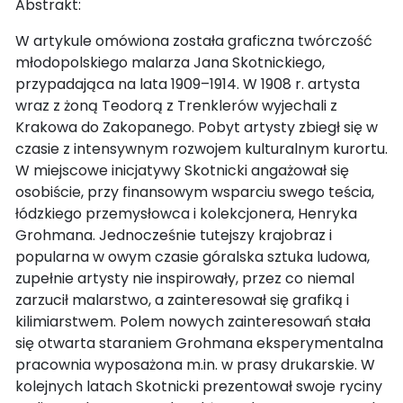
Abstrakt:
W artykule omówiona została graficzna twórczość
młodopolskiego malarza Jana Skotnickiego,
przypadająca na lata 1909–1914. W 1908 r. artysta
wraz z żoną Teodorą z Trenklerów wyjechali z
Krakowa do Zakopanego. Pobyt artysty zbiegł się w
czasie z intensywnym rozwojem kulturalnym kurortu.
W miejscowe inicjatywy Skotnicki angażował się
osobiście, przy finansowym wsparciu swego teścia,
łódzkiego przemysłowca i kolekcjonera, Henryka
Grohmana. Jednocześnie tutejszy krajobraz i
popularna w owym czasie góralska sztuka ludowa,
zupełnie artysty nie inspirowały, przez co niemal
zarzucił malarstwo, a zainteresował się grafiką i
kilimiarstwem. Polem nowych zainteresowań stała
się otwarta staraniem Grohmana eksperymentalna
pracownia wyposażona m.in. w prasy drukarskie. W
kolejnych latach Skotnicki prezentował swoje ryciny