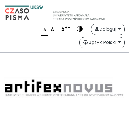
++
A
+
A
Zaloguj
A
Język Polski