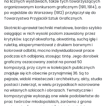
na licznych wystawach, także tych towarzyszących
organizowanym konkursom graficznym (1911, 1914), a
po wyjeździe do Warszawy (1912) przyłączył się do
Towarzystwa Przyjaciół Sztuk Graficznych.
Skotnicki uprawiał techniki metalowe, bardzo szybko
osiągając w nich wysoki poziom zauważony przez
krytyków. Łączył akwafortę, akwatintę, suchą igłę i
ruletkę, eksperymentował z drukiem barwnym i
kolorował odbitki, mocno indywidualizował prace
podczas ich odbijania, stosując tintę. Jego dorobek
graficzny oszacowany zastał na ponad 50
kompozycji, przy czym w kolekcjach publicznych
znajduje się ich obecnie przynajmniej 36. Są to
pejzaże, widoki miasteczek i architektury, akty, studia
postaci i zwierząt, w wielu przypadkach wzorowane
na własnych szkicach i obrazach. Tematycznie i
kompozycyjnie wykazują one wiele podobieństw do
prac twórców młodopolskich, zarówno z grona