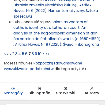
Ukrainie zmieniła ukraińską kulturę
,
Artifex
Novus: Nr 6 (2022): Numer tematyczny: Sztuka
sprzeciwu
Luis Conde Blázquez,
Saints as vectors of
catholic identity at a Lutheran court. An
analysis of the hagiographic dimension of don
Bernardino de Rebolledo’s works (c. 1650–1659)
,
Artifex Novus: Nr 9 (2025): Święci - ikonografia
<<
<
2
3
4
5
6
7
8
9
10
>
>>
Możesz również
Rozpocznij zaawansowane
wyszukiwanie podobieństw
dla tego artykułu.
Szczegóły
Bibliografia
Statystyki
Autorzy