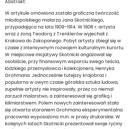
Abstrakt:
W artykule omówiona została graficzna twórczość
młodopolskiego malarza Jana Skotnickiego,
przypadająca na lata 1909–1914. W 1908 r. artysta
wraz z żoną Teodorą z Trenklerów wyjechali z
Krakowa do Zakopanego. Pobyt artysty zbiegł się w
czasie z intensywnym rozwojem kulturalnym kurortu.
W miejscowe inicjatywy Skotnicki angażował się
osobiście, przy finansowym wsparciu swego teścia,
łódzkiego przemysłowca i kolekcjonera, Henryka
Grohmana. Jednocześnie tutejszy krajobraz i
popularna w owym czasie góralska sztuka ludowa,
zupełnie artysty nie inspirowały, przez co niemal
zarzucił malarstwo, a zainteresował się grafiką i
kilimiarstwem. Polem nowych zainteresowań stała
się otwarta staraniem Grohmana eksperymentalna
pracownia wyposażona m.in. w prasy drukarskie. W
kolejnych latach Skotnicki prezentował swoje ryciny