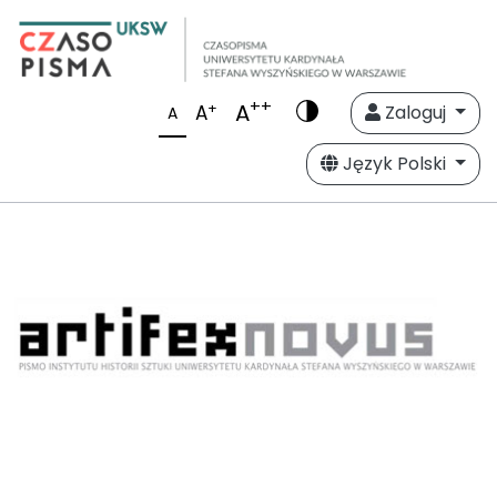
++
A
+
A
Zaloguj
A
Język Polski