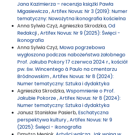
Jana Kazimierza – recenzja książki Pawła
Migasiewicza
,
Artifex Novus: Nr 3 (2019): Numer
tematyczny: Nowożytna ikonografia kościelna
Anna Sylwia Czyż, Agnieszka Skrodzka,
Od
Redakcji
,
Artifex Novus: Nr 9 (2025): Święci -
ikonografia
Anna Sylwia Czyż,
Mowa pogrzebowa
wygłoszona podczas nabożeństwa żałobnego
Prof. Jakuba Pokory 17 czerwca 2024 r., kościół
pw. św. Wincentego à Paulo na cmentarzu
Bródnowskim
,
Artifex Novus: Nr 8 (2024):
Numer tematyczny: Sztuka i dydaktyka
Agnieszka Skrodzka,
Wspomnienie o Prof.
Jakubie Pokorze
,
Artifex Novus: Nr 8 (2024):
Numer tematyczny: Sztuka i dydaktyka
Janusz Stanisław Pasierb,
Eschatyczna
perspektywa kultury
,
Artifex Novus: Nr 9
(2025): Święci - ikonografia
Dmytro Meniok,
Artyści walczą. Jak wojna w