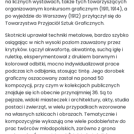
na licznych wystawach, także tych towarzyszących
organizowanym konkursom graficznym (1911, 1914), a
po wyjeździe do Warszawy (1912) przyłączył się do
Towarzystwa Przyjaciół Sztuk Graficznych.
Skotnicki uprawiał techniki metalowe, bardzo szybko
osiągając w nich wysoki poziom zauważony przez
krytyków. Łączył akwafortę, akwatintę, suchą igłę i
ruletkę, eksperymentował z drukiem barwnym i
kolorował odbitki, mocno indywidualizował prace
podczas ich odbijania, stosując tintę. Jego dorobek
graficzny oszacowany zastał na ponad 50
kompozycji, przy czym w kolekcjach publicznych
znajduje się ich obecnie przynajmniej 36. Są to
pejzaże, widoki miasteczek i architektury, akty, studia
postaci i zwierząt, w wielu przypadkach wzorowane
na własnych szkicach i obrazach. Tematycznie i
kompozycyjnie wykazują one wiele podobieństw do
prac twórców młodopolskich, zarówno z grona