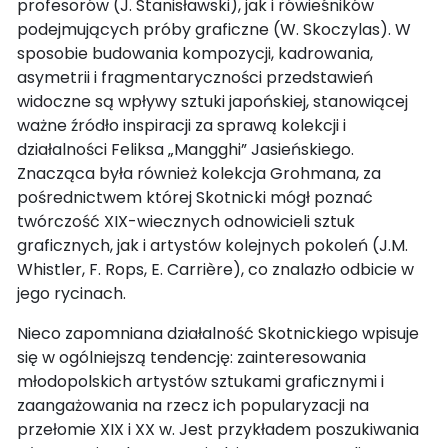
profesorów (J. Stanisławski), jak i rówieśników
podejmujących próby graficzne (W. Skoczylas). W
sposobie budowania kompozycji, kadrowania,
asymetrii i fragmentaryczności przedstawień
widoczne są wpływy sztuki japońskiej, stanowiącej
ważne źródło inspiracji za sprawą kolekcji i
działalności Feliksa „Mangghi” Jasieńskiego.
Znacząca była również kolekcja Grohmana, za
pośrednictwem której Skotnicki mógł poznać
twórczość XIX-wiecznych odnowicieli sztuk
graficznych, jak i artystów kolejnych pokoleń (J.M.
Whistler, F. Rops, E. Carrière), co znalazło odbicie w
jego rycinach.
Nieco zapomniana działalność Skotnickiego wpisuje
się w ogólniejszą tendencję: zainteresowania
młodopolskich artystów sztukami graficznymi i
zaangażowania na rzecz ich popularyzacji na
przełomie XIX i XX w. Jest przykładem poszukiwania