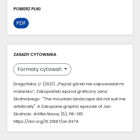
POBIERZ PLIKI
PDF
ZASADY CYTOWANIA
Formaty cytowań
Dragońska, U. (2021). „Pejzaż górski nie odpowiadał mi
malarsko”, Zakopiański epizod graficzny Jana
Skotnickiego : "The mountain landscape did not suit me
artistically". A Zakopane graphic episode of Jan
Skotnicki.
Artifex Novus
, (5), 118–135.
https://doi.org/10.21697/an.9374