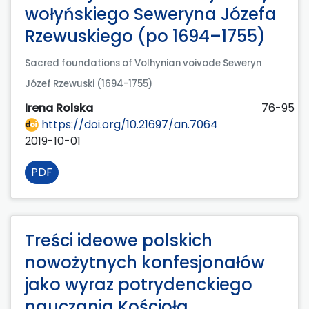
wołyńskiego Seweryna Józefa
Rzewuskiego (po 1694–1755)
Sacred foundations of Volhynian voivode Seweryn
Józef Rzewuski (1694-1755)
Irena Rolska
76-95
https://doi.org/10.21697/an.7064
2019-10-01
PDF
Treści ideowe polskich
nowożytnych konfesjonałów
jako wyraz potrydenckiego
nauczania Kościoła