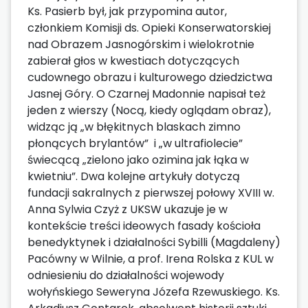
Ks. Pasierb był, jak przypomina autor,
członkiem Komisji ds. Opieki Konserwatorskiej
nad Obrazem Jasnogórskim i wielokrotnie
zabierał głos w kwestiach dotyczących
cudownego obrazu i kulturowego dziedzictwa
Jasnej Góry. O Czarnej Madonnie napisał też
jeden z wierszy (Nocą, kiedy oglądam obraz),
widząc ją „w błękitnych blaskach zimno
płonących brylantów” i „w ultrafiolecie”
świecącą „zielono jako ozimina jak łąka w
kwietniu”. Dwa kolejne artykuły dotyczą
fundacji sakralnych z pierwszej połowy XVIII w.
Anna Sylwia Czyż z UKSW ukazuje je w
kontekście treści ideowych fasady kościoła
benedyktynek i działalności Sybilli (Magdaleny)
Pacówny w Wilnie, a prof. Irena Rolska z KUL w
odniesieniu do działalności wojewody
wołyńskiego Seweryna Józefa Rzewuskiego. Ks.