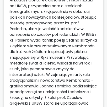
Arkadiusz Gontarek, absolwent historii sztuki
na UKSW, przypomina nam o treściach
ikonograficznych, kryjących się w dekoracji
polskich nowożytnych konfesjonałów. Stosując
metodę propagowaną przez ks. prof.
Pasierba, ukazuje wielość kontekstów w
odniesieniu do czasów potrydenckich. W 1985 r.
ks. Pasierb wydał tomik poezji Czarna skrzynka
z cyklem wierszy zatytułowanym Rembrandt,
dla których źródłem inspiracji były płótna
znajdujące się w Rijksmuseum. Przywołując
metaforę światła i cienia, wskazał na wzrok i
słuch, jako pełnoprawne zmysły do
interpretacji sztuki. W zajmującym artykule
tradycjonalizm i nowatorstwo Rembrandta –
grafika omawia Joanna Tomicka, podkreślając
ponadprzeciętne umiejętności techniczne i
kreacyjne artysty. Z kolei prof. Czesław
Grajewski z UKSW stara się uporządkować