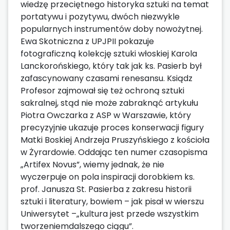
wiedzę przeciętnego historyka sztuki na temat
portatywu i pozytywu, dwóch niezwykle
popularnych instrumentów doby nowożytnej.
Ewa Skotniczna z UPJPII pokazuje
fotograficzną kolekcję sztuki włoskiej Karola
Lanckorońskiego, który tak jak ks. Pasierb był
zafascynowany czasami renesansu. Ksiądz
Profesor zajmował się też ochroną sztuki
sakralnej, stąd nie może zabraknąć artykułu
Piotra Owczarka z ASP w Warszawie, który
precyzyjnie ukazuje proces konserwacji figury
Matki Boskiej Andrzeja Pruszyńskiego z kościoła
w Żyrardowie. Oddając ten numer czasopisma
„Artifex Novus”, wiemy jednak, że nie
wyczerpuje on pola inspiracji dorobkiem ks.
prof. Janusza St. Pasierba z zakresu historii
sztuki i literatury, bowiem – jak pisał w wierszu
Uniwersytet –„kultura jest przede wszystkim
tworzeniemdalszego ciągu”.