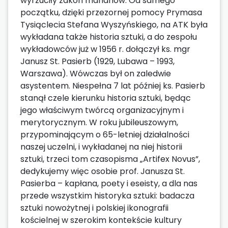
wyrzuciły zakon marianów. Od samego
początku, dzięki przezornej pomocy Prymasa
Tysiąclecia Stefana Wyszyńskiego, na ATK była
wykładana także historia sztuki, a do zespołu
wykładowców już w 1956 r. dołączył ks. mgr
Janusz St. Pasierb (1929, Lubawa – 1993,
Warszawa). Wówczas był on zaledwie
asystentem. Niespełna 7 lat później ks. Pasierb
stanął czele kierunku historia sztuki, będąc
jego właściwym twórcą organizacyjnym i
merytorycznym. W roku jubileuszowym,
przypominającym o 65-letniej działalności
naszej uczelni, i wykładanej na niej historii
sztuki, trzeci tom czasopisma „Artifex Novus”,
dedykujemy więc osobie prof. Janusza St.
Pasierba – kapłana, poety i eseisty, a dla nas
przede wszystkim historyka sztuki: badacza
sztuki nowożytnej i polskiej ikonografii
kościelnej w szerokim kontekście kultury