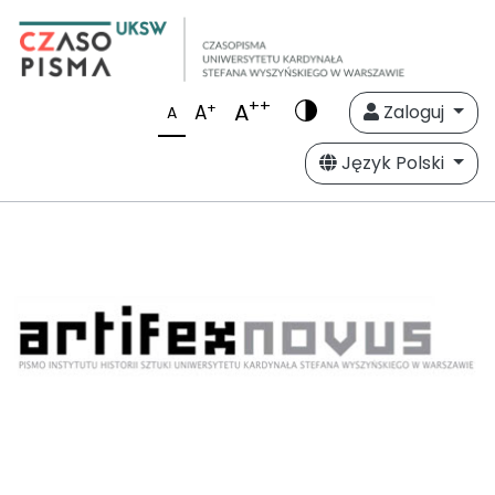
++
A
+
A
Zaloguj
A
Język Polski