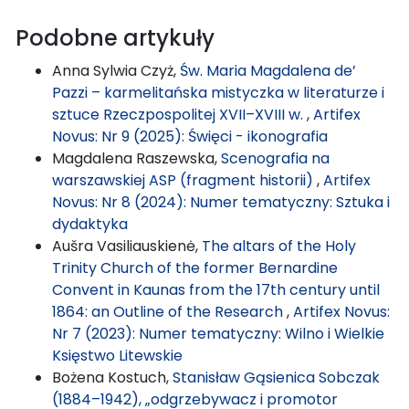
Podobne artykuły
Anna Sylwia Czyż,
Św. Maria Magdalena de’
Pazzi – karmelitańska mistyczka w literaturze i
sztuce Rzeczpospolitej XVII–XVIII w.
,
Artifex
Novus: Nr 9 (2025): Święci - ikonografia
Magdalena Raszewska,
Scenografia na
warszawskiej ASP (fragment historii)
,
Artifex
Novus: Nr 8 (2024): Numer tematyczny: Sztuka i
dydaktyka
Aušra Vasiliauskienė,
The altars of the Holy
Trinity Church of the former Bernardine
Convent in Kaunas from the 17th century until
1864: an Outline of the Research
,
Artifex Novus:
Nr 7 (2023): Numer tematyczny: Wilno i Wielkie
Księstwo Litewskie
Bożena Kostuch,
Stanisław Gąsienica Sobczak
(1884–1942), „odgrzebywacz i promotor