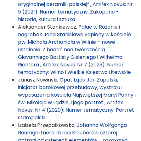
oryginalnej ceramiki polskiej”
,
Artifex Novus: Nr
5 (2021): Numer tematyczny: Zakopane -
historia, kultura i sztuka
Aleksander Stankiewicz,
Pałac w Różanie i
nagrobek Jana Stanisława Sapiehy w kościele
pw. Michała Archanioła w Wilnie – nowe
ustalenia. Z badań nad twórczością
Giovanniego Battisty Gisleniego i Wilhelma
Richtera
,
Artifex Novus: Nr 7 (2023): Numer
tematyczny: Wilno i Wielkie Księstwo Litewskie
Janusz Nowiński,
Opat Lądu Jan Zapolski,
inicjator barokowej przebudowy, wystroju i
wyposażenia kościoła Najświętszej Maryi Panny i
św. Mikołaja w Lądzie, i jego portret
,
Artifex
Novus: Nr 4 (2020): Numer tematyczny: Portret
staropolski
Izabela Przepałkowska,
Johanna Wolfganga
Baumgartnera i braci Klauberów czterej
patroni od czterech elementów – rokokowa