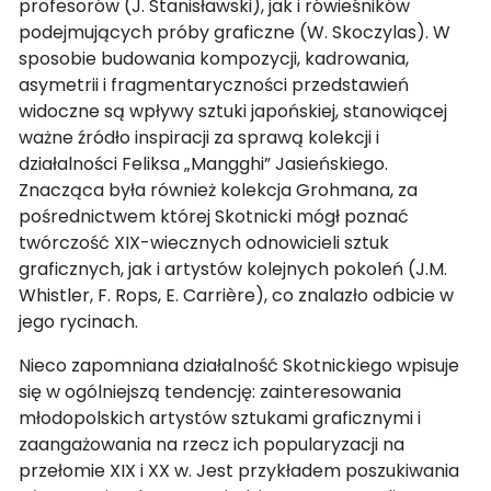
profesorów (J. Stanisławski), jak i rówieśników
podejmujących próby graficzne (W. Skoczylas). W
sposobie budowania kompozycji, kadrowania,
asymetrii i fragmentaryczności przedstawień
widoczne są wpływy sztuki japońskiej, stanowiącej
ważne źródło inspiracji za sprawą kolekcji i
działalności Feliksa „Mangghi” Jasieńskiego.
Znacząca była również kolekcja Grohmana, za
pośrednictwem której Skotnicki mógł poznać
twórczość XIX-wiecznych odnowicieli sztuk
graficznych, jak i artystów kolejnych pokoleń (J.M.
Whistler, F. Rops, E. Carrière), co znalazło odbicie w
jego rycinach.
Nieco zapomniana działalność Skotnickiego wpisuje
się w ogólniejszą tendencję: zainteresowania
młodopolskich artystów sztukami graficznymi i
zaangażowania na rzecz ich popularyzacji na
przełomie XIX i XX w. Jest przykładem poszukiwania