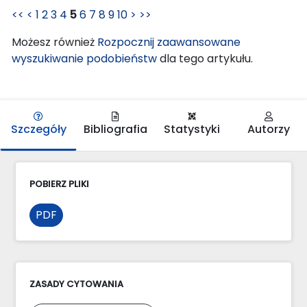
<<
<
1
2
3
4
5
6
7
8
9
10
>
>>
Możesz również
Rozpocznij zaawansowane
wyszukiwanie podobieństw
dla tego artykułu.
Szczegóły
Bibliografia
Statystyki
Autorzy
POBIERZ PLIKI
PDF
ZASADY CYTOWANIA