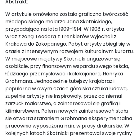
Abstrakt:
W artykule omówiona została graficzna twórczość
młodopolskiego malarza Jana Skotnickiego,
przypadająca na lata 1909–1914. W 1908 r. artysta
wraz z żoną Teodorą z Trenklerów wyjechali z
Krakowa do Zakopanego. Pobyt artysty zbiegł się w
czasie z intensywnym rozwojem kulturalnym kurortu.
W miejscowe inicjatywy Skotnicki angażował się
osobiście, przy finansowym wsparciu swego teścia,
łódzkiego przemysłowca i kolekcjonera, Henryka
Grohmana. Jednocześnie tutejszy krajobraz i
popularna w owym czasie góralska sztuka ludowa,
zupełnie artysty nie inspirowały, przez co niemal
zarzucił malarstwo, a zainteresował się grafiką i
kilimiarstwem. Polem nowych zainteresowań stała
się otwarta staraniem Grohmana eksperymentalna
pracownia wyposażona m.in. w prasy drukarskie. W
kolejnych latach Skotnicki prezentował swoje ryciny