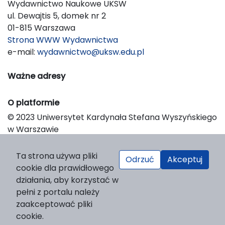
Wydawnictwo Naukowe UKSW
ul. Dewajtis 5, domek nr 2
01-815 Warszawa
Strona WWW Wydawnictwa
e-mail:
wydawnictwo@uksw.edu.pl
Ważne adresy
O platformie
© 2023 Uniwersytet Kardynała Stefana Wyszyńskiego
w Warszawie
Support & Customization by LIBCOM
Platform & Workflow by OJS/PKP
Ta strona używa pliki
Odrzuć
Akceptuj
cookie dla prawidłowego
działania, aby korzystać w
pełni z portalu należy
zaakceptować pliki
cookie.