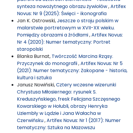
synteza nowożytnego obrazu żywiołów
,
Artifex
Novus: Nr 9 (2025): Święci - ikonografia
Jan K. Ostrowski,
Jeszcze o stroju polskim w
malarstwie portretowym w XVII-XX wieku.
Pomiędzy obrazami a źródłami
,
Artifex Novus:
Nr 4 (2020): Numer tematyczny: Portret
staropolski
Blanka Burnat,
Twórczość Marcina Rząsy.
Przyczynek do monografii
,
Artifex Novus: Nr 5
(2021): Numer tematyczny: Zakopane - historia,
kultura i sztuka
Janusz Nowiński,
Cztery wczesne wizerunki
Chrystusa Miłosiernego: rysunek S.
Kreduszyńskiego, fresk Felicjana Szczęsnego
Kowarskiego w Hołubli, obrazy Henryka
Uziembły w Lądzie i Jana Wałacha w
Czerwińsku
,
Artifex Novus: Nr 1 (2017): Numer
tematyczny: Sztuka na Mazowszu