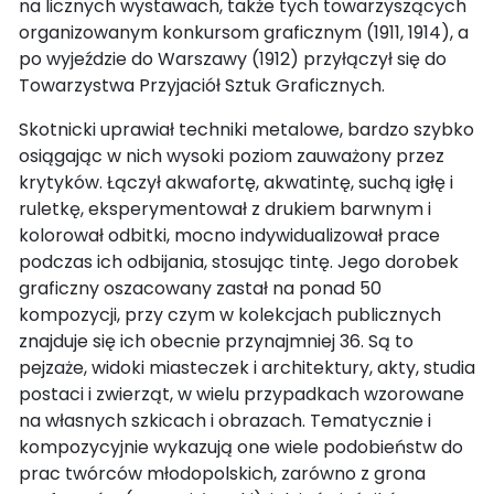
na licznych wystawach, także tych towarzyszących
organizowanym konkursom graficznym (1911, 1914), a
po wyjeździe do Warszawy (1912) przyłączył się do
Towarzystwa Przyjaciół Sztuk Graficznych.
Skotnicki uprawiał techniki metalowe, bardzo szybko
osiągając w nich wysoki poziom zauważony przez
krytyków. Łączył akwafortę, akwatintę, suchą igłę i
ruletkę, eksperymentował z drukiem barwnym i
kolorował odbitki, mocno indywidualizował prace
podczas ich odbijania, stosując tintę. Jego dorobek
graficzny oszacowany zastał na ponad 50
kompozycji, przy czym w kolekcjach publicznych
znajduje się ich obecnie przynajmniej 36. Są to
pejzaże, widoki miasteczek i architektury, akty, studia
postaci i zwierząt, w wielu przypadkach wzorowane
na własnych szkicach i obrazach. Tematycznie i
kompozycyjnie wykazują one wiele podobieństw do
prac twórców młodopolskich, zarówno z grona