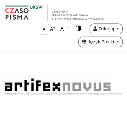
++
A
+
A
Zaloguj
A
Język Polski