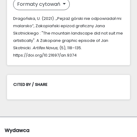
Formaty cytowań
Dragońska, U. (2021). „Pejzaż górski nie odpowiadał mi
malarsko”, Zakopiański epizod graficzny Jana
Skotnickiego : "The mountain landscape did not suit me
artistically". A Zakopane graphic episode of Jan
Skotnicki.
Artifex Novus
, (5), 118–135.
https://doi.org/10.21697/an.9374
CITED BY / SHARE
Wydawca