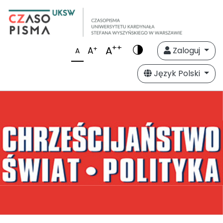
++
A
+
A
Zaloguj
A
Język Polski