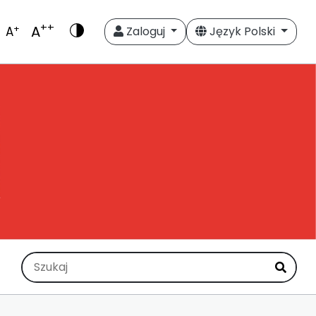
++
A
+
A
Zaloguj
Język Polski